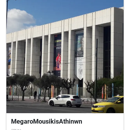
MegaroMousikisAthinwn