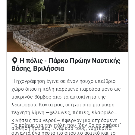
Η πόλις - Πάρκο Πρώην Ναυτικής
Βάσης, Βριλήσσια
Η ηχογράφηση έγινε σε έναν ήσυχο υπαίθριο
χώρο όπου η πόλη παρέμενε παρούσα μόνο ως
μακρινός βόμβος από τα αυτοκίνητα της
λεωφόρου. Κοντά μου, οι ήχοι από μια μικρή
τεχνητή λίμνη —χελώνες, πάπιες, ελαφριές
κινήσεις του νερού— έφερναν μια απρόσμενη
Το ποίημα για την πόλη που “δεν θα σε αφήσει”
αίσθηση ηρεμίας. Ανάμεσα τους, νυχτερινά
συναντά ένα ηχοτοπίο όπου το αστικό και το