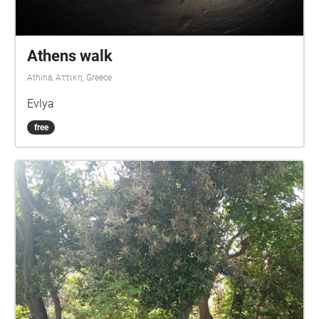
Athens walk
Athina, Αττικη, Greece
Evlya
free