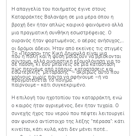
Η απαγγελία του ποιήματος έγινε στους
Καταρράκτες Βαλανάρη σε μια μέρα όπου η
βροχή δεν ήταν απλώς καιρικό φαινόμενο αλλά
μια πραγματική συνθήκη εσωστρέφειας. Ο
ουρανός ήταν φορτωμένος, ο αέρας ανήσυχος,
οι δρόμοι άδειοι. Ήταν από εκείνες τις στιγμές
Το «Πέρασα» της Κική Δημουλά είναι μια
που η πόλη και η φύση μοιάζουν να βρίσκονται
σύντομη, αλλά ουσιαστική εξομολόγηση για το
σε παύση, κι εσύ μπαίνεις σε μια κατάσταση
πώς περνάμε από τόπους, καταστάσεις και
εσωτερικής “μετάβασης” – ακριβώς αυτό που
χρόνους χωρίς πάντα να αφήνουμε –ή να
πραγματεύεται το ποίημα.
παίρνουμε– κάτι συγκεκριμένο.
Η επιλογή του ηχοτοπίου του καταρράκτη, ενώ
ο καιρός ήταν αγριεμένος, δεν ήταν τυχαία. Ο
συνεχής ήχος του νερού που πέφτει λειτουργεί
σαν φυσικό αντίστοιχο της λέξης “πέρασα”: κάτι
κινείται, κάτι κυλά, κάτι δεν μένει ποτέ