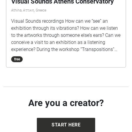
Visual Sounds Athens Conservatory
Athina, Αττικη, Greece
Visual Sounds recordings How can we “see” an
exhibition through its vibrations? How can we listen
to the artworks through someone else’s ears? Can we
conceive a visit to an exhibition as a listening
experience? During the workshop “Transpositions”
we transform our stimuli to sound material, we
free
construct the recording tools, and we recompose
them into a musical walking piece. Excerpts of this
sonic dialogue are recomposed and transposed to
Kassel as a walkable sound composition.
Are you a creator?
START HERE