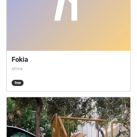
Fokia
Athina
free