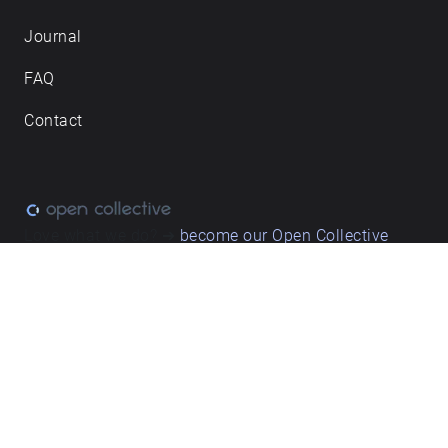
Journal
FAQ
Contact
Love what we do? ➔
become our Open Collective
backer
Privacy & cookie policy
/ Terms and conditions
© ECHOES. All rights reserved / ECHOES.XYZ Limited is a company
registered in England and Wales, Registered office at Merston