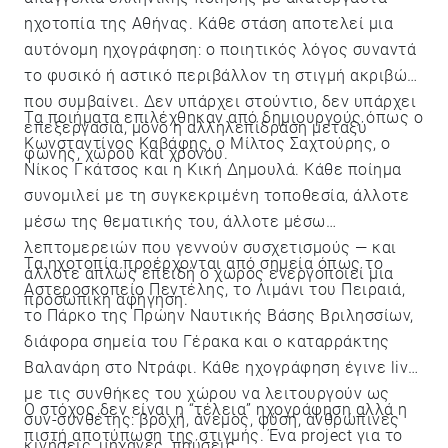
ηχοτοπία της Αθήνας. Κάθε στάση αποτελεί μια
αυτόνομη ηχογράφηση: ο ποιητικός λόγος συναντά
το φυσικό ή αστικό περιβάλλον τη στιγμή ακριβώς
που συμβαίνει. Δεν υπάρχει στούντιο, δεν υπάρχει
Τα ποιήματα επιλέχθηκαν από δημιουργούς όπως ο
επεξεργασία, μόνο η αλληλεπίδραση μεταξύ
Κωνσταντίνος Καβάφης, ο Μίλτος Σαχτούρης, ο
φωνής, χώρου και χρόνου.
Νίκος Γκάτσος και η Κική Δημουλά. Κάθε ποίημα
συνομιλεί με τη συγκεκριμένη τοποθεσία, άλλοτε
μέσω της θεματικής του, άλλοτε μέσω
λεπτομερειών που γεννούν συσχετισμούς — και
Τα ηχοτοπία προέρχονται από σημεία όπως το
άλλοτε απλώς επειδή ο χώρος ενεργοποιεί μια
Αστεροσκοπείο Πεντέλης, το Λιμάνι του Πειραιά,
προσωπική αφήγηση.
το Πάρκο της Πρώην Ναυτικής Βάσης Βριλησσίων,
διάφορα σημεία του Γέρακα και ο καταρράκτης
Βαλανάρη στο Ντράφι. Κάθε ηχογράφηση έγινε live,
με τις συνθήκες του χώρου να λειτουργούν ως
Ο στόχος δεν είναι η “τέλεια” ηχογράφηση αλλά η
συν-συνθέτης: βροχή, άνεμος, φύση, ανθρώπινες
πιστή αποτύπωση της στιγμής. Ένα project για το
κινήσεις, μηχανές, παύσεις.