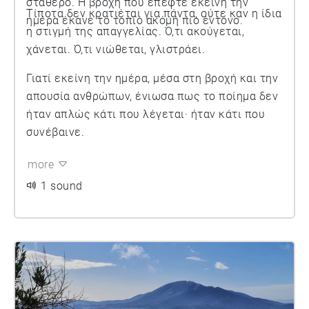
σταθερό. Η βροχή που έπεφτε εκείνη την
Τίποτα δεν κρατιέται για πάντα, ούτε καν η ίδια
ημέρα έκανε το τοπίο ακόμη πιο έντονο.
η στιγμή της απαγγελίας. Ό,τι ακούγεται,
χάνεται. Ό,τι νιώθεται, γλιστράει.
Γιατί εκείνη την ημέρα, μέσα στη βροχή και την
απουσία ανθρώπων, ένιωσα πως το ποίημα δεν
ήταν απλώς κάτι που λέγεται· ήταν κάτι που
συνέβαινε.
more
1 sound