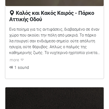
Καλός και Κακός Καιρός - Πάρκο
Αττικής Οδού
Ένα ποίημα για τις αντιφάσεις, διαβασμένο σε έναν
χώρο που ακούει την πόλη από μακριά. Το πάρκο
λειτουργεί σαν ενδιάμεσο σημείο: ούτε απόλυτη
ησυχία, ούτε θόρυβος. Απλώς ο παλμός της
καθημερινής ζωής. Το νυχτερινό ηχοτοπίο γίνεται
ο φυσικός καμβάς για έναν στίχο που ξέρει να
more
ισορροπεί ανάμεσα σε φως και σκοτάδι.
1 sound