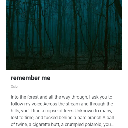
remember me
Oslo
Into the forest and all the way through, I ask you to
follow my voice Across the stream and through the
hills, you’ll find a copse of trees Unknown to many,
lost to time, and tucked behind a bare branch A ball
of twine, a cigarette butt, a crumpled polaroid, you