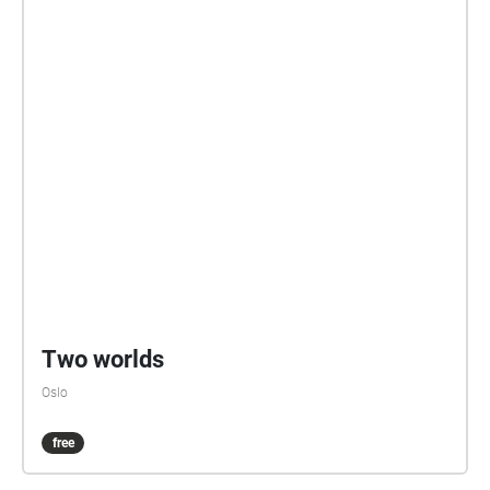
Two worlds
Oslo
free