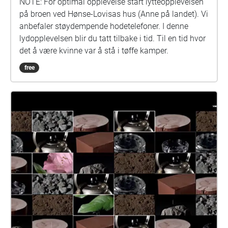
NOTE: For optimal opplevelse start lytteopplevelsen
på broen ved Hønse-Lovisas hus (Anne på landet). Vi
anbefaler støydempende hodetelefoner. I denne
lydopplevelsen blir du tatt tilbake i tid. Til en tid hvor
det å være kvinne var å stå i tøffe kamper.
free