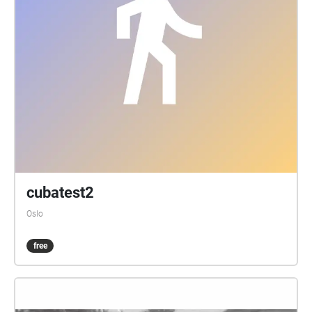
cubatest2
Oslo
free