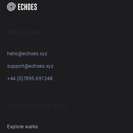
Get in touch
hello@echoes.xyz
support@echoes.xyz
+44 (0)7895 691248
Echoes creative apps
Explore walks