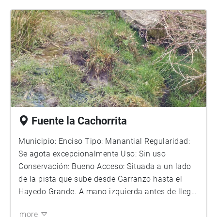
Fuente la Cachorrita
Municipio: Enciso Tipo: Manantial Regularidad:
Se agota excepcionalmente Uso: Sin uso
Conservación: Bueno Acceso: Situada a un lado
de la pista que sube desde Garranzo hasta el
Hayedo Grande. A mano izquierda antes de llegar
al cruce con el camino que sube a fuente Fría.
more
Descripción: Manantial en estado natural. El