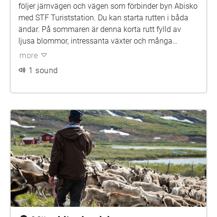
följer järnvägen och vägen som förbinder byn Abisko
med STF Turiststation. Du kan starta rutten i båda
ändar. På sommaren är denna korta rutt fylld av
ljusa blommor, intressanta växter och många
humlor. Ta en stund nu att lyssna på dessa
more
instruktioner innan du ger dig av.
1 sound