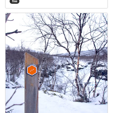
free
forskning som äger rum här i Arktis och leta efter
några av Abiskos vackra flora och fauna. Denna
natursköna och enkla rutt är populär bland besökare
på både vintern och sommaren och är full av
möjligheter att se och fotografera specialiserade
alpina växter och bli en medborgarforskare med
iNaturalist.