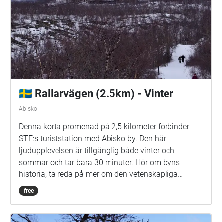
🇸🇪 Rallarvägen (2.5km) - Vinter
Abisko
Denna korta promenad på 2,5 kilometer förbinder
STF:s turiststation med Abisko by. Den här
ljudupplevelsen är tillgänglig både vinter och
sommar och tar bara 30 minuter. Hör om byns
historia, ta reda på mer om den vetenskapliga
forskning som äger rum här i Arktis och lär dig mer
free
om några av Abisko.