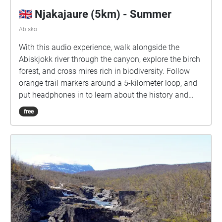
🇬🇧 Njakajaure (5km) - Summer
Abisko
With this audio experience, walk alongside the
Abiskjokk river through the canyon, explore the birch
forest, and cross mires rich in biodiversity. Follow
orange trail markers around a 5-kilometer loop, and
put headphones in to learn about the history and
geology of the village, find out more about the
free
scientific research taking place here in the arctic, and
search for some of Abisko's beautiful flora and
fauna. This scenic and gentle route is popular with
visitors in winter and summer, and is full of
opportunities to see and photograph specialist
alpine plants and to become a citizen scientist with
iNaturalist.