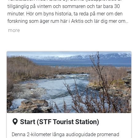
tillgänglig på vintern och sommaren och tar bara 30
minuter. Hör om byns historia, ta reda på mer om den
forskning som äger rum här i Arktis och lär dig mer om
några av Abiskos vackra flora och fauna.
more
Start (STF Tourist Station)
Denna 2-kilometer långa audioguidade promenad