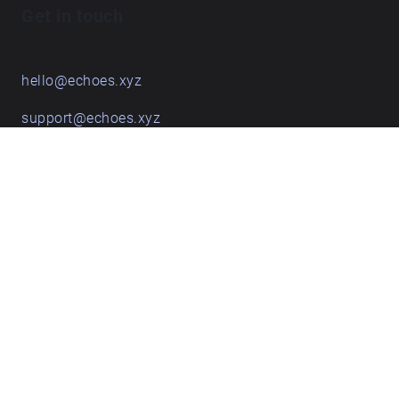
Get in touch
hello@echoes.xyz
support@echoes.xyz
+44 (0)7895 691248
Echoes creative apps
Explore walks
Membership & pricing
Creator Log in/Sign up