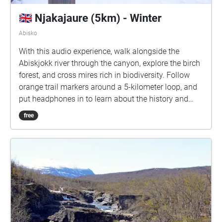
🇬🇧 Njakajaure (5km) - Winter
Abisko
With this audio experience, walk alongside the
Abiskjokk river through the canyon, explore the birch
forest, and cross mires rich in biodiversity. Follow
orange trail markers around a 5-kilometer loop, and
put headphones in to learn about the history and
geology of the village, find out more about the
free
scientific research taking place here in the arctic.
This scenic and gentle route is popular with visitors
in winter and summer, and is full of opportunities to
see and photograph specialist alpine plants and to
become a citizen scientist with iNaturalist.