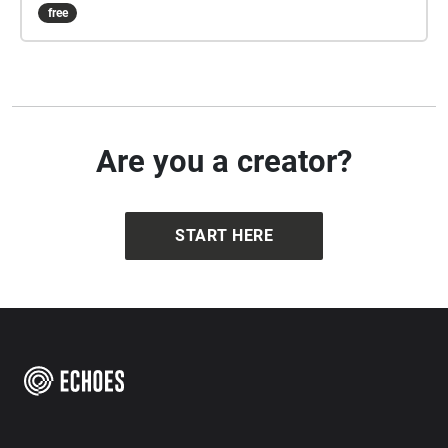
mer om byns historia och geologi och om den
free
vetenskapliga forskning som pågår här i Arktis.
Denna natursköna och mjuka rutt är populär bland
besökare både vinter och sommar, och är full av
möjligheter att se och fotografera specialiserade
alpina växter och att bli en medborgarforskare med
iNaturalist.
Are you a creator?
START HERE