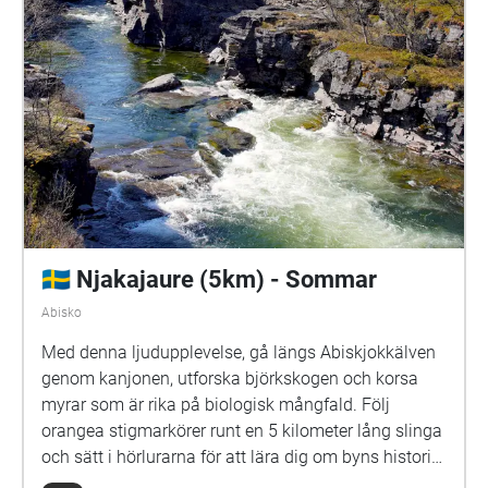
🇸🇪 Njakajaure (5km) - Sommar
Abisko
Med denna ljudupplevelse, gå längs Abiskjokkälven
genom kanjonen, utforska björkskogen och korsa
myrar som är rika på biologisk mångfald. Följ
orangea stigmarkörer runt en 5 kilometer lång slinga
och sätt i hörlurarna för att lära dig om byns historia
och om områdets geologi, ta reda på mer om den