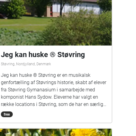
Jeg kan huske ® Støvring
Støvring, Nordjylland, Denmark
Jeg kan huske ® Støvring er en musikalsk
genfortælling af Støvrings historie, skabt af elever
fra Støvring Gymanasium i samarbejde med
komponist Hans Sydow. Eleverne har valgt en
række locations i Støvring, som de har en særlig
relation til og kan fortælle deres egen historie om.
free
Teksterne er korte hverdagserindringer, der alle
starter med ordene »Jeg kan huske ...«. Med en
mobiltelefon og et sæt hovedtelefoner kan man