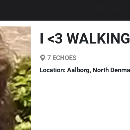
Explore walks
I <3 WALKIN
7
ECHOES
Location:
Aalborg, North Denma