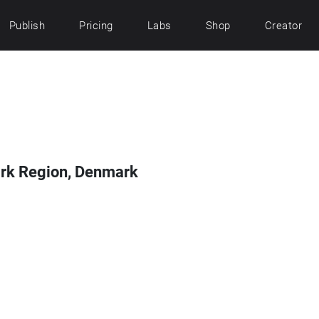
Publish
Pricing
Labs
Shop
Creator
G
rk Region, Denmark