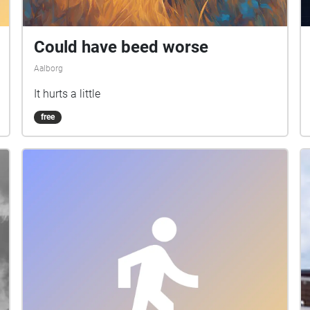
Could have beed worse
Aalborg
It hurts a little
free