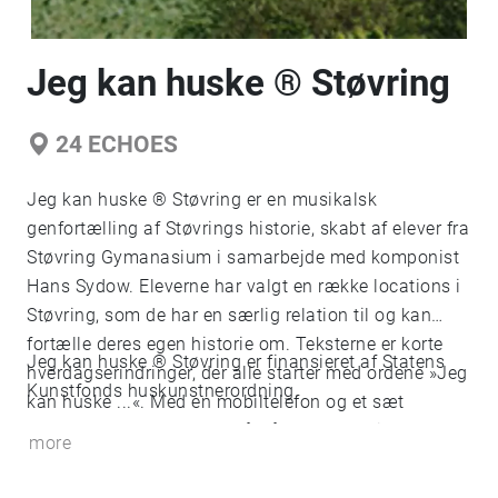
Jeg kan huske ® Støvring
24
ECHOES
Jeg kan huske ® Støvring er en musikalsk
genfortælling af Støvrings historie, skabt af elever fra
Støvring Gymanasium i samarbejde med komponist
Hans Sydow. Eleverne har valgt en række locations i
Støvring, som de har en særlig relation til og kan
fortælle deres egen historie om. Teksterne er korte
Jeg kan huske ® Støvring er finansieret af Statens
hverdagserindringer, der alle starter med ordene »Jeg
Kunstfonds huskunstnerordning.
kan huske ...«. Med en mobiltelefon og et sæt
hovedtelefoner kan man gå på opdagelse i parken
more
omkring Støvring Gymnasium og høre et lydlanskab
af 24 korte historier om og lyde fra byen, et landskab