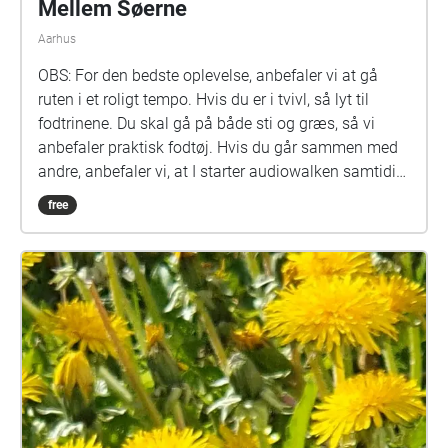
Mellem Søerne
Aarhus
OBS: For den bedste oplevelse, anbefaler vi at gå
ruten i et roligt tempo. Hvis du er i tvivl, så lyt til
fodtrinene. Du skal gå på både sti og græs, så vi
anbefaler praktisk fodtøj. Hvis du går sammen med
andre, anbefaler vi, at I starter audiowalken samtidig.
Kort over ruten: https://imgur.com/a/svg95LL Læs
free
mere om Mellem Søerne her:
https://studerende.au.dk/studievejledning/mellem-
soeerne-en-audiowalk-i-uniparken Praktisk
information For at starte audiowalken, stiller du dig
nær hovedindgangen til Det Kgl. Bibliotek. Herefter
trykker du STREAM WALK -> START. Du kan derefter
lægge din telefon i lommen. Igennem hele
fortællingen, skal du følge karaktererne rundt i
Universitetsparken. Det betyder, at når du bliver bedt
om at stoppe, er det vigtigt, at du stopper op. Du skal