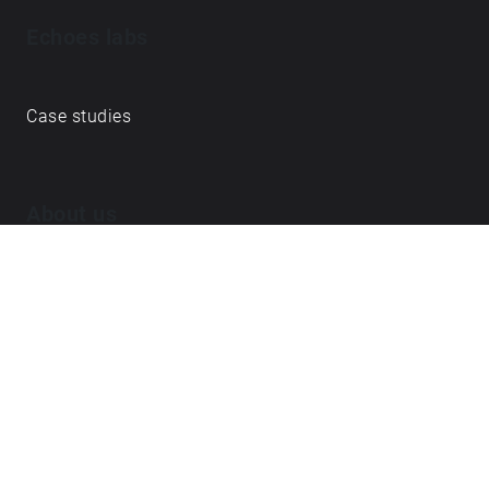
Echoes labs
Case studies
About us
Journal
FAQ
Contact