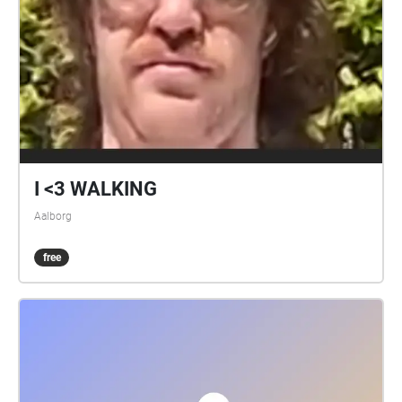
I <3 WALKING
Aalborg
free