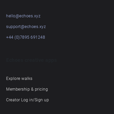
hello@echoes.xyz
support@echoes.xyz
+44 (0)7895 691248
Echoes creative apps
Explore walks
Membership & pricing
Creator Log in/Sign up