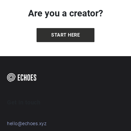
Are you a creator?
START HERE
Get in touch
hello@echoes.xyz