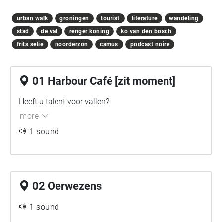
urban walk
groningen
tourist
literature
wandeling
stad
de val
renger koning
ko van den bosch
frits selie
noorderzon
camus
podcast noire
01 Harbour Café [zit moment]
Heeft u talent voor vallen?
more
1 sound
02 Oerwezens
1 sound