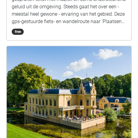
geluid uit de omgeving. Steeds gaat het over een -
meestal heel gewone - ervaring van het gebied. Deze
gps-gestuurde fiets- en wandelroute naar 'Plaatsen
van Niks' is onderdeel van Inhale/Exhale, een project
free
van Into Nature, Stichting Kunst & Cultuur en
kuunst.nu Alle teksten zijn van Peter Veen. Meer
teksten lees je in de uitgave 'Onlanden in 52 alinea's
en 52 noten.' Achtergrondgeluiden zijn opgenomen
in in het gebied. Alle muziek is met ai gegenereerd
via udio.com. De vrouwenstem is van Maartje, ook ai