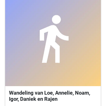
Genovese. Happy listening and exploring! Takt Berlin
Leipzig Zeitz - taktberlin.org / @taktberlin Curation:
Antje Görner - antje-goerner.de In collaboration with
DIHAN Pelsterstraat 27-29 9711KH Groningen
Technical support: Ben Glas -
thankyouforyourunderstanding.com Supported by
Kulturstiftung des Freistaates Sachsen Diese
Maßnahme wird mitfinanziert durch Steuermittel auf
der Grundlage des vom Sächsischen Landtag
beschlossenen Haushaltes.
Wandeling van Loe, Annelie, Noam,
Igor, Daniek en Rajen