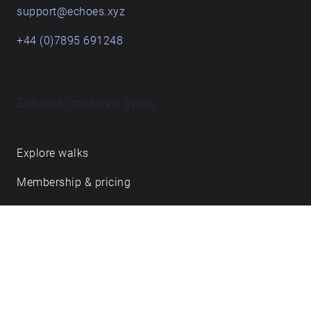
support@echoes.xyz
+44 (0)7895 691248
Echoes creative apps
Explore walks
Membership & pricing
Creator Log in/Sign up
Echoes labs