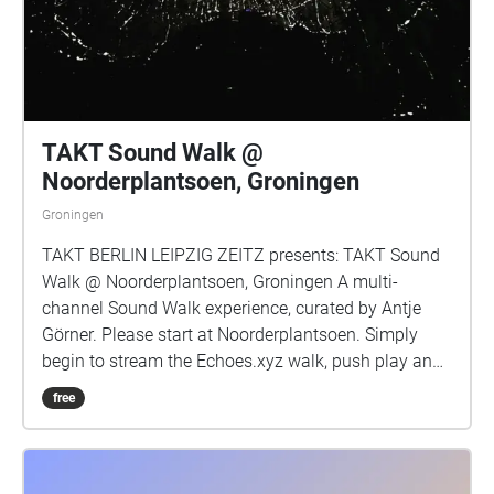
TAKT Sound Walk @
Noorderplantsoen, Groningen
Groningen
TAKT BERLIN LEIPZIG ZEITZ presents: TAKT Sound
Walk @ Noorderplantsoen, Groningen A multi-
channel Sound Walk experience, curated by Antje
Görner. Please start at Noorderplantsoen. Simply
begin to stream the Echoes.xyz walk, push play and
move as you like through the various marked zones.
free
Each zone holds a sonic piece by these artists: Anne
Fehres, Luke Conroy, Antje Görner, Ben Glas, Bernd
Ihno Eilts, Bernhard E. Haas, Chris Tonelli, Danielle
Riede, Rares Caluseriu, Frank Mauceri, Sam