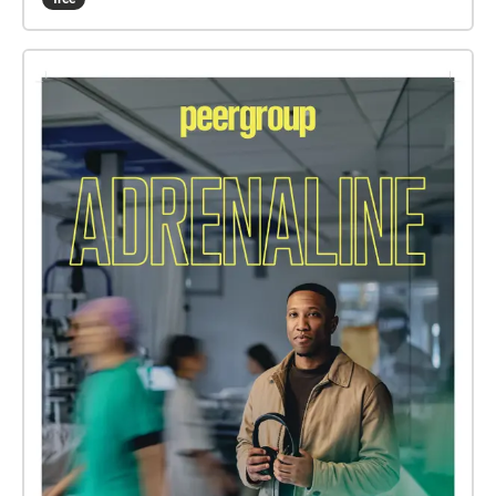
your headphones and walk towards the tower. The
piece is created from the sounds of the city; and it
will blend with the sounds of the real world as you
make your way towards the tower. Do not feel that
you have to walk in a straight line. The music will
respond to your movements, building to a climax as
you approach the tower, and receding as you move
away... When you reach the tower, look for the war
memorial, 'Sint-Joris en de Draak', by the side of the
church. The music will ebb away, leaving you in
silence. Behind the memorial you will find a garden
and a new set of sounds to listen to. Perhaps spend
some time here.