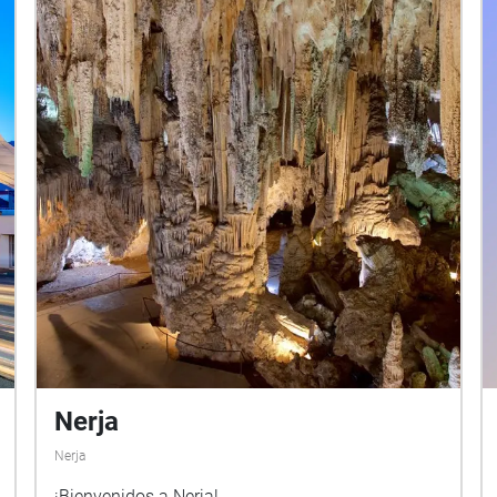
Nerja
Nerja
¡Bienvenidos a Nerja!