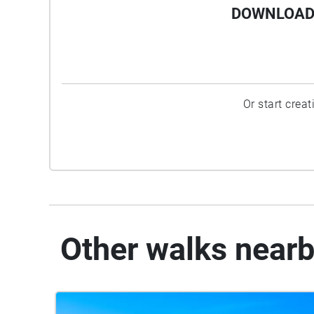
DOWNLOAD 
Or start crea
Other walks near