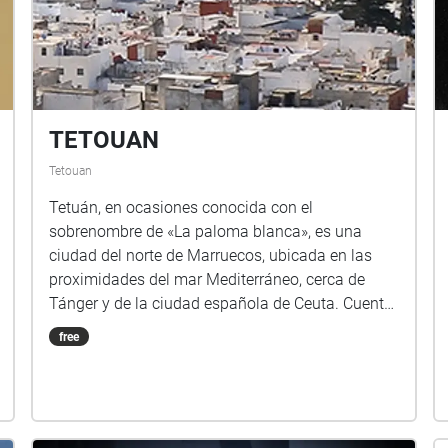
TETOUAN
Tetouan
Tetuán, en ocasiones conocida con el
sobrenombre de «La paloma blanca», es una
ciudad del norte de Marruecos, ubicada en las
proximidades del mar Mediterráneo, cerca de
Tánger y de la ciudad española de Ceuta. Cuenta
con alrededor de 380 787 habitantes, según el
free
censo de 2014.2​ Antigua capital del protectorado
español de Marruecos, en la actualidad es
residencia veraniega del monarca Mohamed VI.
Es la ciudad de Marruecos con más rasgos
andalusíes.