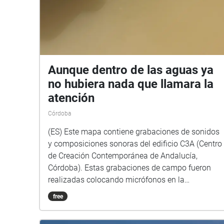
Aunque dentro de las aguas ya
no hubiera nada que llamara la
atención
Córdoba
(ES) Este mapa contiene grabaciones de sonidos
y composiciones sonoras del edificio C3A (Centro
de Creación Contemporánea de Andalucía,
Córdoba). Estas grabaciones de campo fueron
realizadas colocando micrófonos en la
arquitectura, durante la residencia de producción
free
artística que llevé a cabo en el verano de 2024 en
la misma institución. El mapa invita a recorrer el