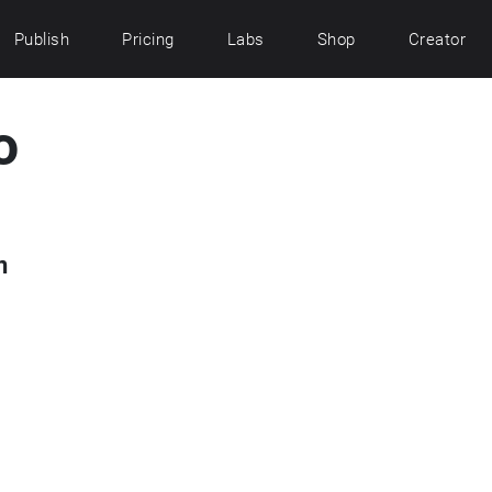
Publish
Pricing
Labs
Shop
Creator
o
n