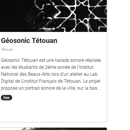
Géosonic Tétouan
Tetouan
Géosonic Tétouan est une balade sonore réalisée
avec les étudiants de 2ème année de l’Institut
National des Beaux-Arts lors d’un atelier au Lab
Digital de L'institut Français de Tétouan. Le projet
propose un portrait sonore de la ville, sur la base
d’enregistrements effectués sur place. De courtes
free
pièces sonores (prises de sons, interviews,
lectures, créations musicales) sont réinjectées
dans l’espace et deviennent les traces à réactiver
de la mémoire de notre expérience sensible du
lieu, un portrait ouvert et à entrées multiples dans