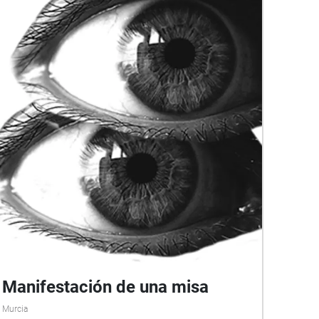
lequel passé et présent, réalité et fiction se
rencontrent. C’est une composition sonore
interactive à l’échelle du territoire, une géo-
musique à explorer, une lecture poétique
augmentée qui donne à entendre d’autres
mondes, invisibles, spéculatifs, utopiques.
Manifestación de una misa
Murcia