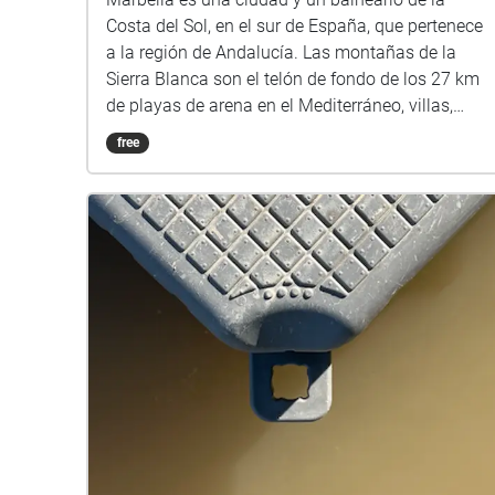
Costa del Sol, en el sur de España, que pertenece
a la región de Andalucía. Las montañas de la
Sierra Blanca son el telón de fondo de los 27 km
de playas de arena en el Mediterráneo, villas,
hoteles y campos de golf. Al oeste de la ciudad
free
de Marbella, la Milla Dorada de prestigiosos
clubes nocturnos y haciendas costeras llega al
puerto deportivo Banús, lleno de yates lujosos y
rodeado de tiendas de moda elegantes y bares.