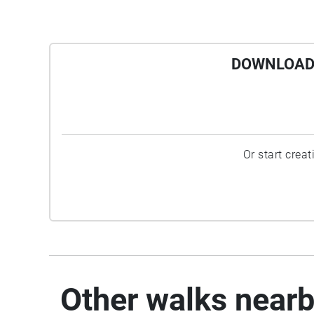
DOWNLOAD 
Or start crea
Other walks near