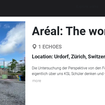
Explore walks
Aréal: The wo
1
ECHOES
Location:
Urdorf, Zürich, Switze
Die Untersuchung der Perspektive von den F
eigentlich über uns KSL Schüler denken und w
more