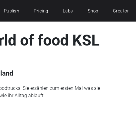
Publish
Pricing
Labs
Shop
Creator
rld of food KSL
rland
oodtrucks. Sie erzählen zum ersten Mal was sie
ie ihr Alltag abläuft.