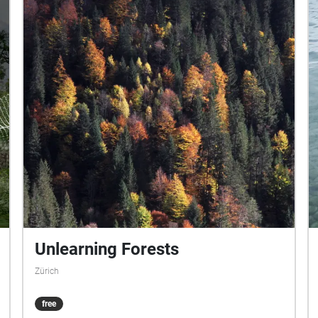
Unlearning Forests
Zürich
free