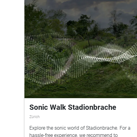
Sonic Walk Stadionbrache
Zürich
Explore the sonic world of Stadionbrache. For a
hassle-free experience, we recommend to