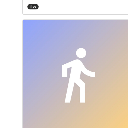
kollázsából tevődik össze. Simó Géza tanár és
free
baloldali értelmiségi, a XIX. század végén és a
XX. század elején a régió progresszív
mozgalmainak kulcs egyénisége volt. A harminc
évet átívelő pedagógiai tevékenységét követően,
melyet az Osztrák-Magyar Monarchia több
régiójában gyakorolt, és az 1912-ben történt
marosvásárhelyi letelepedését követően
kulcsszerepet vállalt a marosvölgyi Egyesült
Szakszervezetek vezetésében, szerkesztője volt a
Marosvölgyi Munkás (1920-1921), valamint az
Előre (1921-1922) című szocialista lapoknak,
főszervezője a marosvásárhelyi
Munkásotthonban működtetett és a hatóságok
által, 1929-ben bezárt Szabadiskolának. Szerzők
– Lorand Maxim, Miklós Szilárd; Előadók –
Alexandra Caras, Pál Emőke; Hanggyártás –
Andrei Bobiș, Studio Cirkular; Fordító (magyar-
román) – Alexandru Polgár; Producer – ArtEast