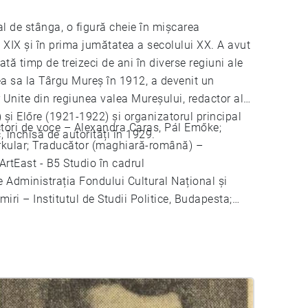
l de stânga, o figură cheie în mișcarea
ol XIX și în prima jumătatea a secolului XX. A avut
tă timp de treizeci de ani în diverse regiuni ale
ea sa la Târgu Mureș în 1912, a devenit un
 Unite din regiunea valea Mureșului, redactor al
și Előre (1921-1922) și organizatorul principal
ctori de voce – Alexandra Caras, Pál Emőke;
, închisă de autorități în 1929.
irkular; Traducător (maghiară-română) –
rtEast - B5 Studio în cadrul
 Administrația Fondului Cultural Național și
ri – Institutul de Studii Politice, Budapesta;