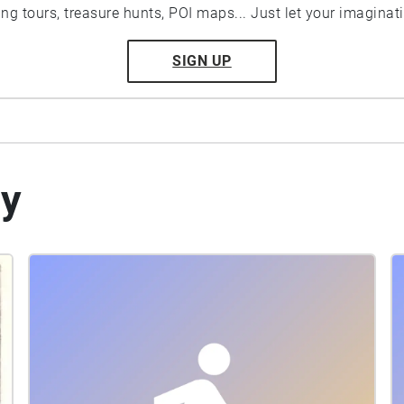
ting tours, treasure hunts, POI maps... Just let your imaginat
SIGN UP
by