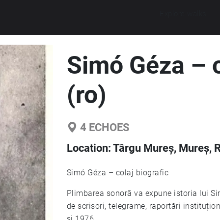
Explore walks
Simó Géza – c
(ro)
4
ECHOES
Location:
Târgu Mureș, Mureș, 
Simó Géza – colaj biografic
Plimbarea sonoră va expune istoria lui Si
de scrisori, telegrame, raportări instituțio
și 1976.