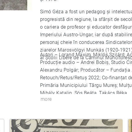
Simó Géza a fost un pedagog și intelectua
progresistă din regiune, la sfârșit de sec
o cariera de profesor și educator desfășura
Imperiului Austro-Ungar, iar după stabilir
personaj cheie în conducerea Sindicatelor
ziarelor Marosvölgyi Munkás (1920-1921) 
Autori – Lorand Maxim, Miklós Szilárd; A
al Școlii Libere de la Căminul Muncitoresc
Producție audio – Andrei Bobiș, Studio C
Alexandru Polgár; Producător – Fundația A
Retouch/Retus/Retuș 2022; Co-finanțat de
Primăria Municipiului Târgu Mureș; Mulțumi
Mihály Katalin, Sós Beáta, Takács Réka.
more