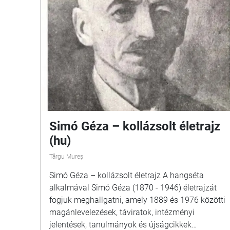
Simó Géza – kollázsolt életrajz
(hu)
Târgu Mureș
Simó Géza – kollázsolt életrajz A hangséta
alkalmával Simó Géza (1870 - 1946) életrajzát
fogjuk meghallgatni, amely 1889 és 1976 közötti
magánlevelezések, táviratok, intézményi
jelentések, tanulmányok és újságcikkek