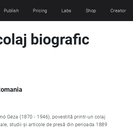
Publish
Pricing
Labs
Shop
Creator
olaj biografic
Romania
mó Géza (1870 - 1946), povestită printr-un colaj
nale, studii și articole de presă din perioada 1889