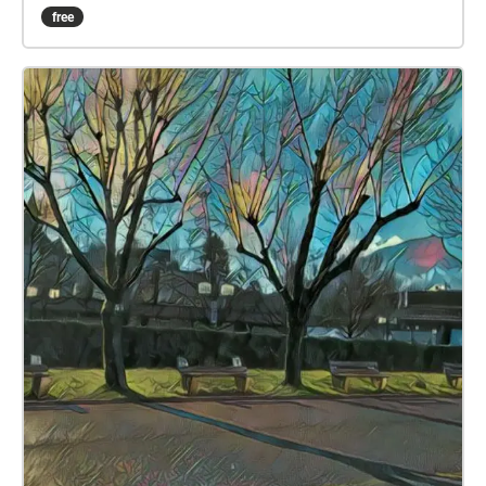
Flâner dans la ville médiévale, faire un pas de côté
free
dans le réel, porter un regard musical sur ce qui nous
entoure. La dimension sonore colore cette balade par
la musique baroque et la Microscophonie
(composition sonore microscopique, à partir des
sons enregistrés sur le terrain). Chaque son est
abordé comme une petite planète. En l'explorant au
microscope audio, apparaissent parfois de petites
merveilles sonores. Tout est extrait du son capturé
sur site. La musique complète le tableau, les lieux se
lient aux sonates de Domenico Scarlatti. Pianiste, je
les ai interprétées sur différents instruments selon le
timbre recherché. Ces délicates pièces ont chacune
leur propre paysage. Sous une apparence simple, se
cache une poésie sonore d'une grande finesse. La
balade peut se découvrir selon ses envies, dans le
sens que l'on souhaite ou en plusieurs fois. Une
attention particulière a été portée au parcours,
évitant au mieux les perturbations urbaines