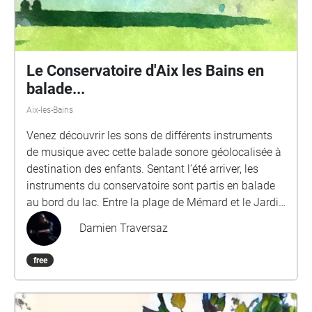
Le Conservatoire d'Aix les Bains en
balade...
Aix-les-Bains
Venez découvrir les sons de différents instruments
de musique avec cette balade sonore géolocalisée à
destination des enfants. Sentant l’été arriver, les
instruments du conservatoire sont partis en balade
au bord du lac. Entre la plage de Mémard et le Jardin
Vagabond, la guitare, le piano, les percussions, le
Damien Traversaz
violon, le violoncelle, le basson, le hautbois, la flûte à
bec, la clarinette, le clavecin et les cuivres se sont
free
éparpillés. À vous de les retrouver. A l’ombre des
arbres, sur le bord des chemins, vous pourrez écouter
ce qu’ils ont à vous raconter. Ces instruments, et bien