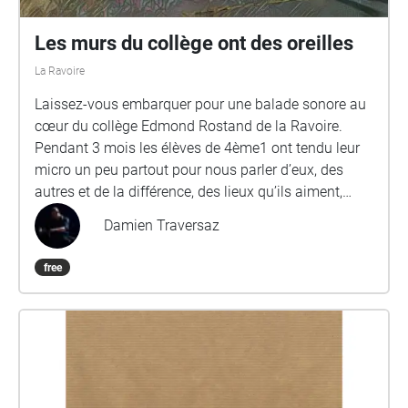
(pollution sonore, circulation des véhicules...) Les
zones sont intégralement piétonnes afin que
Les murs du collège ont des oreilles
l'auditeur se retrouve dans les conditions idéales.
La Ravoire
Une certaine vigilance reste cependant nécessaire,
notamment si la balade se réalise en famille.
Laissez-vous embarquer pour une balade sonore au
cœur du collège Edmond Rostand de la Ravoire.
Pendant 3 mois les élèves de 4ème1 ont tendu leur
micro un peu partout pour nous parler d’eux, des
autres et de la différence, des lieux qu’ils aiment,
mais aussi des profs et des cours… ouvrez grand vos
Damien Traversaz
oreilles ! Merci aux personnes interviewées, Mathilde,
Damien, M. Chevassu, M. Lacondemine et au collège
free
Edmond Rostand. Projet réalisé dans le cadre du
dispositif Artiste au collège avec le soutien du
Conseil départemental de la Savoie, de la DRAC
Auvergne Rhône Alpes, et de l’inspection
académique de Savoie.