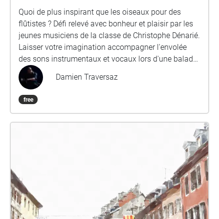
Quoi de plus inspirant que les oiseaux pour des
flûtistes ? Défi relevé avec bonheur et plaisir par les
jeunes musiciens de la classe de Christophe Dénarié.
Laisser votre imagination accompagner l'envolée
des sons instrumentaux et vocaux lors d'une balade
sonore dans le Bois Vidal, à Aix les Bains. Nous vous
Damien Traversaz
conseillons une écoute avec un dispositif main libre
ou un casque audio. Les enregistrements sont
free
spatialisés pour une écoute en binaural, permettant
ainsi une meilleure immersion sonore.