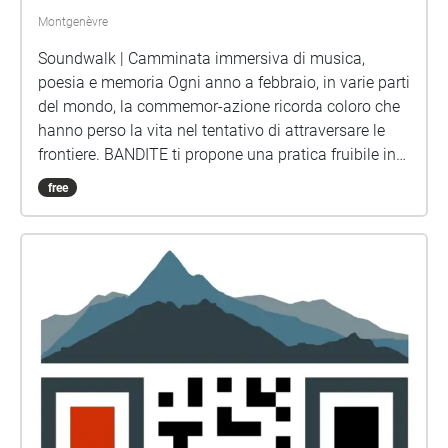
Montgenèvre
Soundwalk | Camminata immersiva di musica,
poesia e memoria Ogni anno a febbraio, in varie parti
del mondo, la commemor-azione ricorda coloro che
hanno perso la vita nel tentativo di attraversare le
frontiere. BANDITE ti propone una pratica fruibile in
qualsiasi momento, anche collettivamente, il cui
free
invito è quello di mettersi in una dimensione di
ascolto attivo ma silenzioso. Una camminata
immersiva in cui suoni, canti e poesia
accompagneranno i tuoi passi lungo le montagne
che sono tappa di rotte migratorie complesse e
pericolose, percorse da migliaia di persone.
Installazione sonora e field recordings BANDITE |
Sound editor Giuseppe Giordano, Jacopo Salvatore |
Canti Marjan Vahdat, Selda Özturk | Poesie Rahma
Nur - da Il grido e il sussurro, Capovolte editrice | In
collaborazione con SENTIERI SOLIDALI, ON