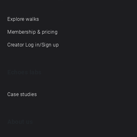
prilašča narava, tvorijo držo tega časa … pred
iztekom. Več o projektu: https://bit.ly/3gn4099
https://bit.ly/2QfdwR1
Explore walks
Membership & pricing
Creator Log in/Sign up
Echoes labs
Case studies
About us