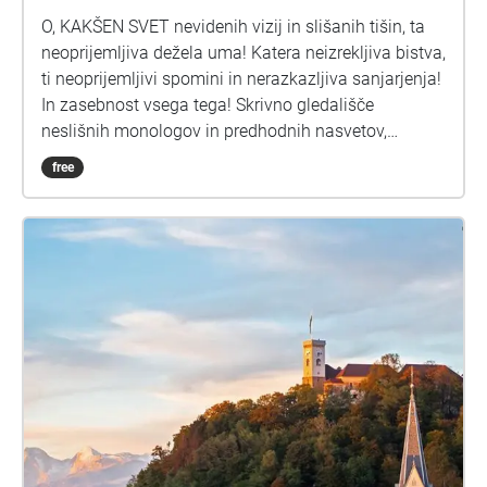
O, KAKŠEN SVET nevidenih vizij in slišanih tišin, ta
neoprijemljiva dežela uma! Katera neizrekljiva bistva,
ti neoprijemljivi spomini in nerazkazljiva sanjarjenja!
In zasebnost vsega tega! Skrivno gledališče
neslišnih monologov in predhodnih nasvetov,
nevidna palača vseh razpoloženj, razmišljanj in
free
skrivnosti, neskončno zatočišče razočaranj in
odkritij. Celotno kraljestvo, kjer vsak izmed nas
vladari osamljeno, sprašuje kar hoče, ukazuje kar
more. Skrito zavetišče, kjer lahko raziskujemo
zapleteno knjigo tega, kar smo storili in še lahko
storimo. Introkozmos, ki je bolj jaz, kot karkoli lahko
najdem v ogledalu. Ta zavest, ki je jaz med sebi, ki je
vse, in hkrati nič — kaj je to? In od kod je prišla? In
zakaj? \[1] Julian Jaynes nas v svoje delo Izvor
zavesti v razpadu bikameralnega uma uvede s
poetičnim nizom vprašanj o nevidnih vizijah in
slišanih tišinah, ki raziskujejo zavest. Njegov uvod je