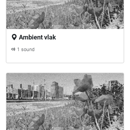
degradiranega prostora s perspektive družbe,
nezmožne dialoga. Ta z zadnjimi močmi uprizarja
prevlado nad planetom, medtem ko se na drugi
strani rastline bohotijo, prepletajo in celo tolažijo,
Ambient vlak
umirjajo in utišajo ter prekrijejo preveč razširjeno
vrsto. Ritmičnost hoje, prisluškovanje prehodnemu
1 sound
prostoru, pot, ki se vije stran od prenapetega mesta,
in prisluh degradiranih, čakajočih prostorov, ki si jih
prilašča narava, tvorijo držo tega časa … pred
iztekom.