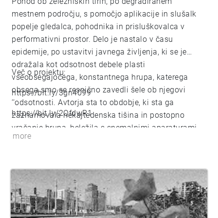
Pohod ob železniških tirih, po degradiranem
mestnem področju, s pomočjo aplikacije in slušalk
popelje gledalca, pohodnika in prisluškovalca v
performativni prostor. Delo je nastalo v času
epidemije, po ustavitvi javnega življenja, ki se je
odražala kot odsotnost debele plasti
Več o projektu:
vseobsegajočega, konstantnega hrupa, katerega
obsega smo se resnično zavedli šele ob njegovi
https://bit.ly/3gn4099
‘‘odsotnosti. Avtorja sta to obdobje, ki sta ga
https://bit.ly/2QfdwR1
zaznamovala nekajtedenska tišina in postopno
vračanje hrupa, beležila s snemalnimi aparaturami,
more
prehojenimi potmi in odkrivanjem lokalnih
mikroprostorov. Čas svojih raziskav sta zlila v
pričujoč lokacijski performans, ki z odsotnostjo
hrupa pripoveduje zgodbo prihodnjega prostora. S
pomočjo geolokacijskega orodja odraža performans
izkustveno doživetje krajine in zvoka ter v teh
zapletenih časih prinaša razmislek o potencialu