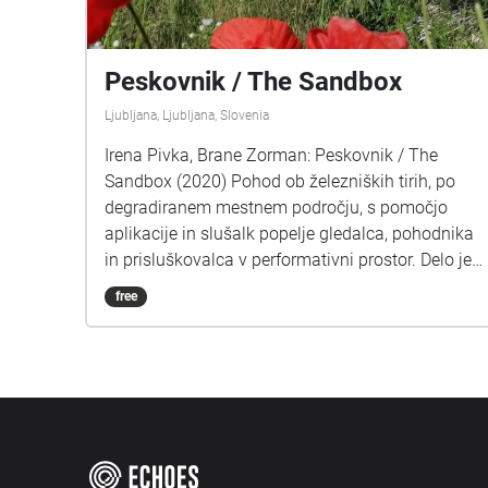
Peskovnik / The Sandbox
Ljubljana, Ljubljana, Slovenia
Irena Pivka, Brane Zorman: Peskovnik / The
Sandbox (2020) Pohod ob železniških tirih, po
degradiranem mestnem področju, s pomočjo
aplikacije in slušalk popelje gledalca, pohodnika
in prisluškovalca v performativni prostor. Delo je
nastalo v času epidemije, po ustavitvi javnega
free
življenja, ki se je odražala kot odsotnost debele
plasti vseobsegajočega, konstantnega hrupa,
katerega obsega smo se resnično zavedli šele ob
njegovi ‘‘odsotnosti. Avtorja sta to obdobje, ki sta
ga zaznamovala nekajtedenska tišina in
postopno vračanje hrupa, beležila s snemalnimi
aparaturami, prehojenimi potmi in odkrivanjem