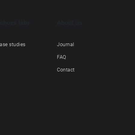
choes labs
About us
ase studies
Journal
FAQ
Contact