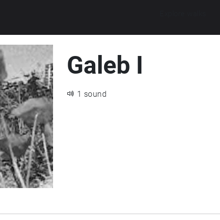
Explore walks
Galeb I
1 sound