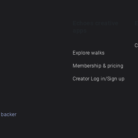
Echoes creative
E
apps
C
Explore walks
Membership & pricing
Creator Log in/Sign up
 backer