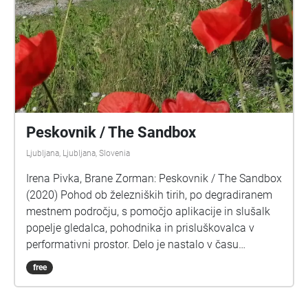
Peskovnik / The Sandbox
Ljubljana, Ljubljana, Slovenia
Irena Pivka, Brane Zorman: Peskovnik / The Sandbox
(2020) Pohod ob železniških tirih, po degradiranem
mestnem področju, s pomočjo aplikacije in slušalk
popelje gledalca, pohodnika in prisluškovalca v
performativni prostor. Delo je nastalo v času
epidemije, po ustavitvi javnega življenja, ki se je
free
odražala kot odsotnost debele plasti
vseobsegajočega, konstantnega hrupa, katerega