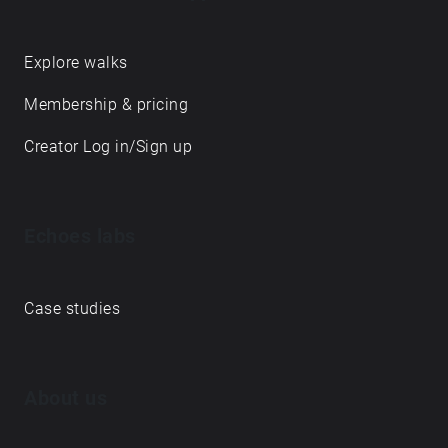
prilašča narava, tvorijo držo tega časa … pred
iztekom. Več o projektu: https://bit.ly/3gn4099
https://bit.ly/2QfdwR1
Explore walks
Membership & pricing
Creator Log in/Sign up
Echoes labs
Case studies
About us