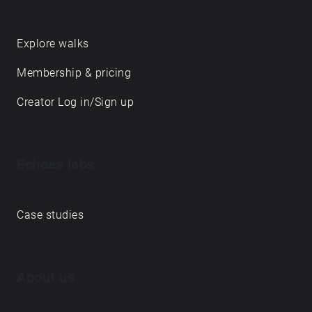
prilašča narava, tvorijo držo tega časa … pred
iztekom. Več o projektu: https://bit.ly/3gn4099
https://bit.ly/2QfdwR1
Explore walks
Membership & pricing
Creator Log in/Sign up
Echoes labs
Case studies
About us