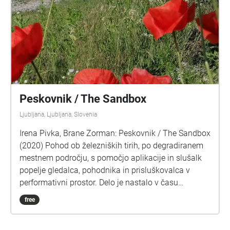
Peskovnik / The Sandbox
Ljubljana, Ljubljana, Slovenia
Irena Pivka, Brane Zorman: Peskovnik / The Sandbox
(2020) Pohod ob železniških tirih, po degradiranem
mestnem področju, s pomočjo aplikacije in slušalk
popelje gledalca, pohodnika in prisluškovalca v
performativni prostor. Delo je nastalo v času
epidemije, po ustavitvi javnega življenja, ki se je
free
odražala kot odsotnost debele plasti
vseobsegajočega, konstantnega hrupa, katerega