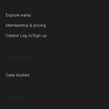
prilašča narava, tvorijo držo tega časa … pred
iztekom. Več o projektu: https://bit.ly/3gn4099
https://bit.ly/2QfdwR1
Explore walks
Membership & pricing
Creator Log in/Sign up
Echoes labs
Case studies
About us