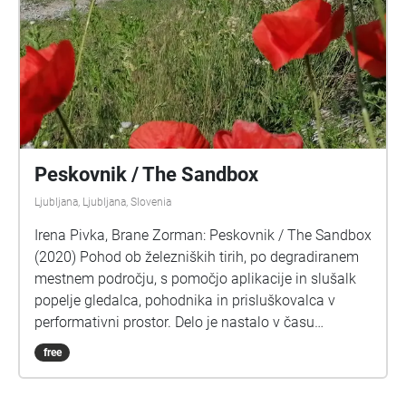
Peskovnik / The Sandbox
Ljubljana, Ljubljana, Slovenia
Irena Pivka, Brane Zorman: Peskovnik / The Sandbox
(2020) Pohod ob železniških tirih, po degradiranem
mestnem področju, s pomočjo aplikacije in slušalk
popelje gledalca, pohodnika in prisluškovalca v
performativni prostor. Delo je nastalo v času
epidemije, po ustavitvi javnega življenja, ki se je
free
odražala kot odsotnost debele plasti
vseobsegajočega, konstantnega hrupa, katerega