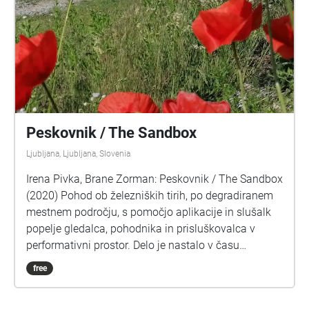
Peskovnik / The Sandbox
Ljubljana, Ljubljana, Slovenia
Irena Pivka, Brane Zorman: Peskovnik / The Sandbox
(2020) Pohod ob železniških tirih, po degradiranem
mestnem področju, s pomočjo aplikacije in slušalk
popelje gledalca, pohodnika in prisluškovalca v
performativni prostor. Delo je nastalo v času
epidemije, po ustavitvi javnega življenja, ki se je
free
odražala kot odsotnost debele plasti
vseobsegajočega, konstantnega hrupa, katerega