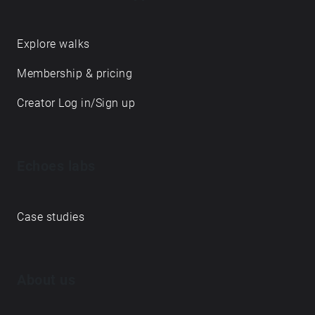
prilašča narava, tvorijo držo tega časa … pred
iztekom. Več o projektu: https://bit.ly/3gn4099
https://bit.ly/2QfdwR1
Explore walks
Membership & pricing
Creator Log in/Sign up
Echoes labs
Case studies
About us