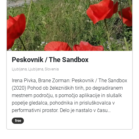
Peskovnik / The Sandbox
Ljubljana, Ljubljana, Slovenia
Irena Pivka, Brane Zorman: Peskovnik / The Sandbox
(2020) Pohod ob železniških tirih, po degradiranem
mestnem področju, s pomočjo aplikacije in slušalk
popelje gledalca, pohodnika in prisluškovalca v
performativni prostor. Delo je nastalo v času
epidemije, po ustavitvi javnega življenja, ki se je
free
odražala kot odsotnost debele plasti
vseobsegajočega, konstantnega hrupa, katerega