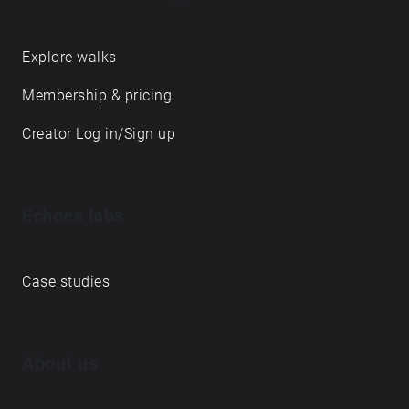
prilašča narava, tvorijo držo tega časa … pred
iztekom. Več o projektu: https://bit.ly/3gn4099
https://bit.ly/2QfdwR1
Explore walks
Membership & pricing
Creator Log in/Sign up
Echoes labs
Case studies
About us