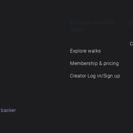
Echoes creative
E
apps
C
Explore walks
Membership & pricing
Creator Log in/Sign up
 backer