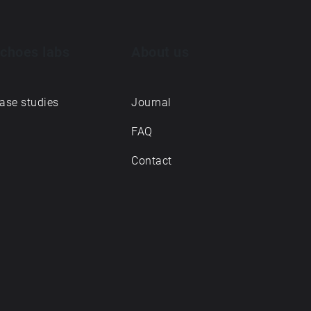
choes labs
About us
ase studies
Journal
FAQ
Contact