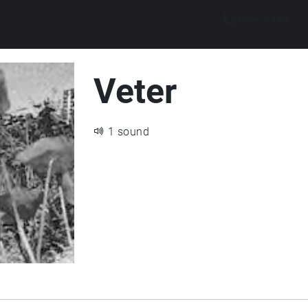
Explore walks
Veter
1 sound