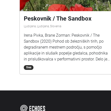
Peskovnik / The Sandbox
Ljubljana, Ljubljana, Slovenia
Irena Pivka, Brane Zorman: Peskovnik / The
Sandbox (2020) Pohod ob železniških tirih, po
degradiranem mestnem področju, s pomočjo
aplikacije in slušalk popelje gledalca, pohodnika
in prisluškovalca v performativni prostor. Delo je
nastalo v času epidemije, po ustavitvi javnega
free
življenja, ki se je odražala kot odsotnost debele
plasti vseobsegajočega, konstantnega hrupa,
katerega obsega smo se resnično zavedli šele ob
njegovi ‘‘odsotnosti. Avtorja sta to obdobje, ki sta
ga zaznamovala nekajtedenska tišina in
postopno vračanje hrupa, beležila s snemalnimi
aparaturami, prehojenimi potmi in odkrivanjem