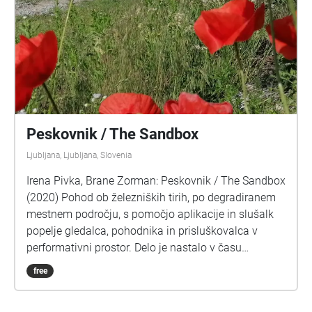
Peskovnik / The Sandbox
Ljubljana, Ljubljana, Slovenia
Irena Pivka, Brane Zorman: Peskovnik / The Sandbox
(2020) Pohod ob železniških tirih, po degradiranem
mestnem področju, s pomočjo aplikacije in slušalk
popelje gledalca, pohodnika in prisluškovalca v
performativni prostor. Delo je nastalo v času
epidemije, po ustavitvi javnega življenja, ki se je
free
odražala kot odsotnost debele plasti
vseobsegajočega, konstantnega hrupa, katerega