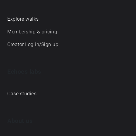
prilašča narava, tvorijo držo tega časa … pred
iztekom. Več o projektu: https://bit.ly/3gn4099
https://bit.ly/2QfdwR1
Explore walks
Membership & pricing
Creator Log in/Sign up
Echoes labs
Case studies
About us