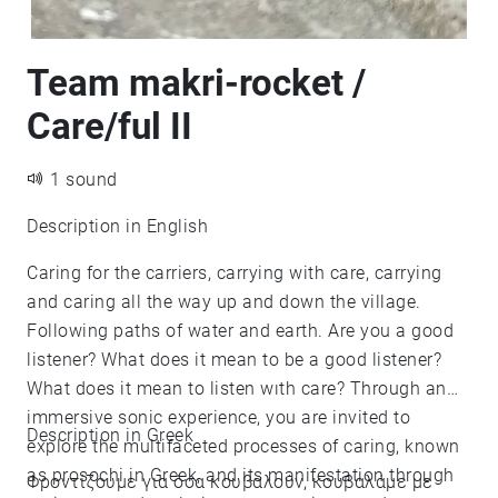
Team makri-rocket /
Care/ful II
1 sound
Description in English
Caring for the carriers, carrying with care, carrying
and caring all the way up and down the village.
Following paths of water and earth. Are you a good
listener? What does it mean to be a good listener?
What does it mean to listen wıth care? Through an
immersive sonic experience, you are invited to
Description in Greek
explore the multifaceted processes of caring, known
as prosochi in Greek, and its manifestation through
Φροντίζουμε για όσα κουβαλούν, κουβαλάμε με