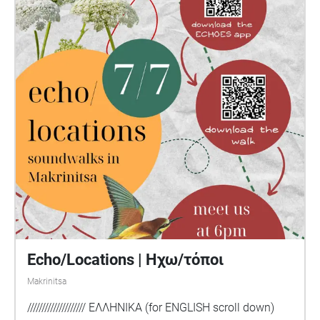
της αόρατης εργασίας που βρίσκεται παντού γύρω
μας στη Μακρινίτσα. Αυτός ο περίπατος σε οδηγεί
στο παλιό σχολείο που έχει γίνει το επίκεντρο των
πολιτιστικών δράσεων στην περιοχή. Το μονοπάτι
σου ζητάει να είσαι προσεκτικό/φροντιστικό κατά
τη διάρκεια του περιπάτου, όπως και να προσέχεις
τους ήχους και τα πλάσματα που κινούνται γύρω
σου και μαζί σου. Εναρμονίσου με τους ήχους σε
πολλαπλές μορφές και επίπεδα της φροντίδας
καθώς συμμετέχεις στα τοπικά αφηγήματα και
στις τοπικές ιστορίες.
Echo/Locations | Ηχω/τόποι
Makrinitsa
//////////////////// ΕΛΛΗΝΙΚΑ (for ENGLISH scroll down)