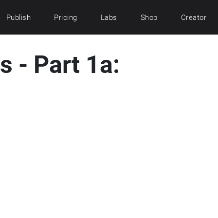
Publish
Pricing
Labs
Shop
Creator
s - Part 1a: