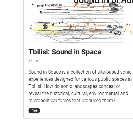
Tbilisi: Sound in Space
Tbilisi
Sound in Space is a collection of site-based sonic
experiences designed for various public spaces in
Tbilisi. ​​How do sonic landscapes conceal or
reveal the historical, cultural, environmental and
micropolitical forces that produced them?
Students from Northeastern University in Boston
free
and the Free University of Tbilisi worked together
for a week to develop immersive soundwalks for
different spaces in the city. Operating between