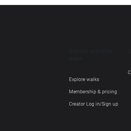
Echoes creative
E
apps
C
Explore walks
Membership & pricing
Creator Log in/Sign up