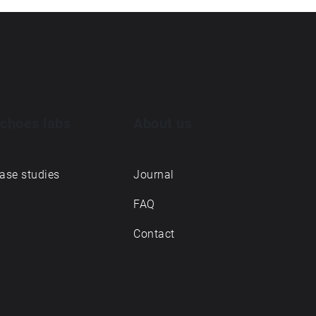
choes labs
About us
ase studies
Journal
FAQ
Contact