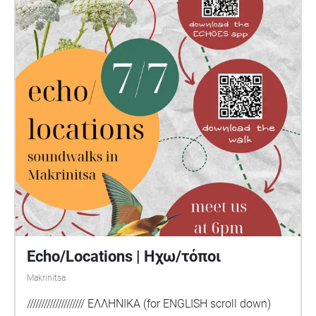
της αόρατης εργασίας που βρίσκεται παντού γύρω
μας στη Μακρινίτσα. Αυτός ο περίπατος σε οδηγεί
στο παλιό σχολείο που έχει γίνει το επίκεντρο των
πολιτιστικών δράσεων στην περιοχή. Το μονοπάτι
σου ζητάει να είσαι προσεκτικό/φροντιστικό κατά
τη διάρκεια του περιπάτου, όπως και να προσέχεις
τους ήχους και τα πλάσματα που κινούνται γύρω
σου και μαζί σου. Εναρμονίσου με τους ήχους σε
πολλαπλές μορφές και επίπεδα της φροντίδας
καθώς συμμετέχεις στα τοπικά αφηγήματα και
στις τοπικές ιστορίες.
Echo/Locations | Ηχω/τόποι
Makrinitsa
//////////////////// ΕΛΛΗΝΙΚΑ (for ENGLISH scroll down)