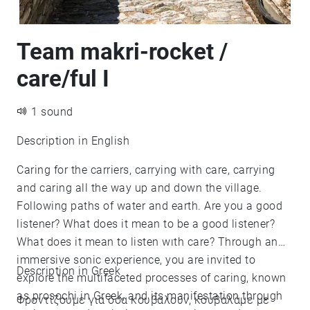
Team makri-rocket /
care/ful I
1 sound
Description in English
Caring for the carriers, carrying with care, carrying
and caring all the way up and down the village.
Following paths of water and earth. Are you a good
listener? What does it mean to be a good listener?
What does it mean to listen wıth care? Through an
immersive sonic experience, you are invited to
Description in Greek
explore the multifaceted processes of caring, known
as prosochi in Greek, and its manifestation through
Φροντίζουμε για όσα κουβαλούν, κουβαλάμε με