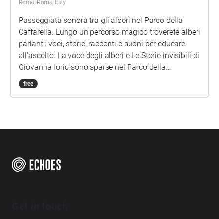
Roma, Roma, Italy
Passeggiata sonora tra gli alberi nel Parco della
Caffarella. Lungo un percorso magico troverete alberi
parlanti: voci, storie, racconti e suoni per educare
all'ascolto. La voce degli alberi e Le Storie invisibili di
Giovanna Iorio sono sparse nel Parco della
Caffarella, una passeggiata sonora per bambini di
free
ogni età. Per festeggiare il centenario della nascita
Gianni Rodari anche un omaggio al grande scrittore
1920-2020 Idea, testi, progetto sonoro e
realizzazione di Giovanna Iorio Musiche di Lucio
Lazzaruolo Voce di Dario Albertini Lettura di "La voce
degli alberi Barbara Marchand" nella Via degli Alberi
Foto, individuazione dei punti di ascolto, testi
esplicativi di Francesca Lepori (e dal sito del Bosco
Caffarella) https://www.boscocaffarella.it/en/
Get in touch