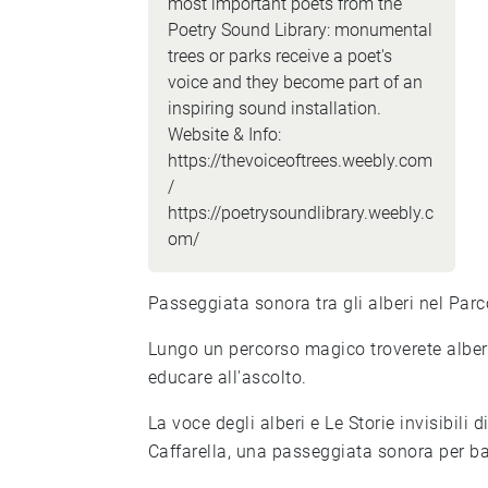
most important poets from the
Poetry Sound Library: monumental
trees or parks receive a poet's
voice and they become part of an
inspiring sound installation.
Website & Info:
https://thevoiceoftrees.weebly.com
/
https://poetrysoundlibrary.weebly.c
om/
Passeggiata sonora tra gli alberi nel Parco
Lungo un percorso magico troverete alberi parlanti: voci, storie, racconti e suoni per
educare all'ascolto.
La voce degli alberi e Le Storie invisibili
Caffarella, una passeggiata sonora per ba