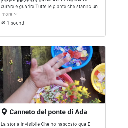
piante potrai curare!
curare e guarire Tutte le piante che stanno un
po' male. Vieni ad ascoltare come fa. Un
more
segreto per tutti. Eccolo qua:
1 sound
Canneto del ponte di Ada
La storia invisibile Che ho nascosto qua E'