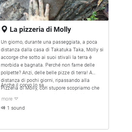
La pizzeria di Molly
Un giorno, durante una passeggiata, a poca
distanza dalla casa di Takatuka Taka, Molly si
accorge che sotto ai suoi stivali la terra è
morbida e bagnata. Perché non farne delle
polpette? Anzi, delle belle pizze di terra! A
distanza di pochi giorni, ripassando alla
Anche il corvo lo sa...
Pizzeria di Molly, con stupore scopriamo che
la pizza ci ha donato dei bellissimi fili d'erba!
more
1 sound