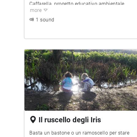
Caffarella, progetto educativo ambientale
more
outdoor per bambini e bambine dai 3 ai 6
anni.
1 sound
Il ruscello degli Iris
Basta un bastone o un ramoscello per stare