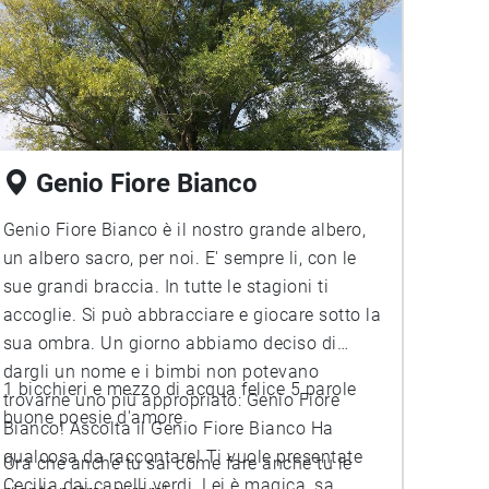
Genio Fiore Bianco
Genio Fiore Bianco è il nostro grande albero,
un albero sacro, per noi. E' sempre li, con le
sue grandi braccia. In tutte le stagioni ti
accoglie. Si può abbracciare e giocare sotto la
sua ombra. Un giorno abbiamo deciso di
dargli un nome e i bimbi non potevano
1 bicchieri e mezzo di acqua felice 5 parole
trovarne uno più appropriato: Genio Fiore
buone poesie d'amore
Bianco! Ascolta il Genio Fiore Bianco Ha
qualcosa da raccontare! Ti vuole presentate
Ora che anche tu sai come fare anche tu le
Cecilia dai capelli verdi. Lei è magica, sa