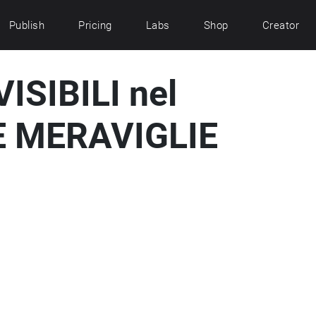
Publish
Pricing
Labs
Shop
Creator
ISIBILI nel
 MERAVIGLIE