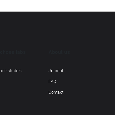
choes labs
About us
ase studies
Journal
FAQ
Contact