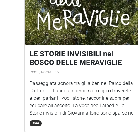
LE STORIE INVISIBILI nel
BOSCO DELLE MERAVIGLIE
Roma, Roma, Italy
Passeggiata sonora tra gli alberi nel Parco della
Caffarella. Lungo un percorso magico troverete
alberi parlanti: voci, storie, racconti e suoni per
educare all'ascolto. La voce degli alberi e Le
Storie invisibili di Giovanna Iorio sono sparse nel
Parco della Caffarella, una passeggiata sonora
free
per bambini di ogni età. Per festeggiare il
centenario della nascita Gianni Rodari anche un