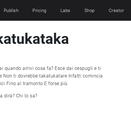
Publish
Pricing
Labs
Shop
Creator
katukataka
sai quando arrivi cosa fa? Esce dai cespugli e ti
re Non ti dovrebbe takatukatare Infatti comincia
ci Fino al tramonto E forse più
a dirà? Chi lo sa?