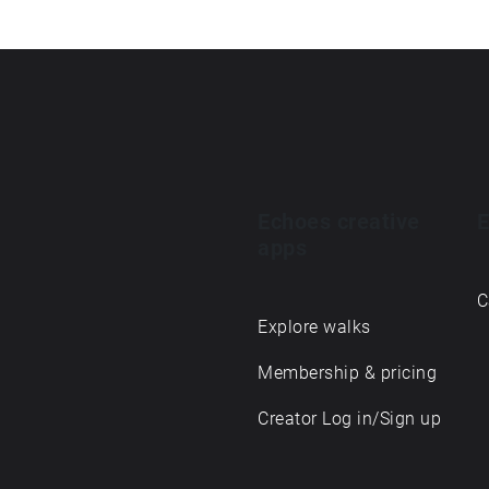
Echoes creative
E
apps
C
Explore walks
Membership & pricing
Creator Log in/Sign up