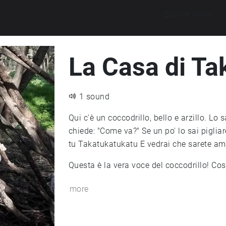
Explore walks
La Casa di Ta
1 sound
Qui c'è un coccodrillo, bello e arzillo. Lo 
chiede: "Come va?" Se un po' lo sai piglia
tu Takatukatukatu E vedrai che sarete ami
Questa è la vera voce del coccodrillo! Cos
more