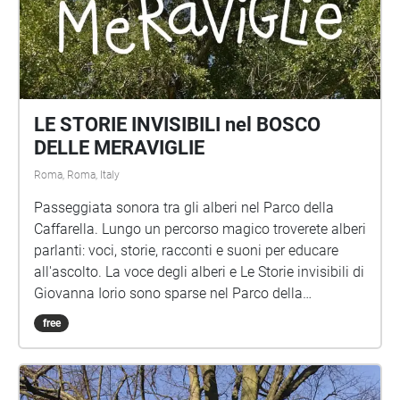
LE STORIE INVISIBILI nel BOSCO
DELLE MERAVIGLIE
Roma, Roma, Italy
Passeggiata sonora tra gli alberi nel Parco della
Caffarella. Lungo un percorso magico troverete alberi
parlanti: voci, storie, racconti e suoni per educare
all'ascolto. La voce degli alberi e Le Storie invisibili di
Giovanna Iorio sono sparse nel Parco della
Caffarella, una passeggiata sonora per bambini di
free
ogni età. Per festeggiare il centenario della nascita
Gianni Rodari anche un omaggio al grande scrittore
1920-2020 Idea, testi, progetto sonoro e