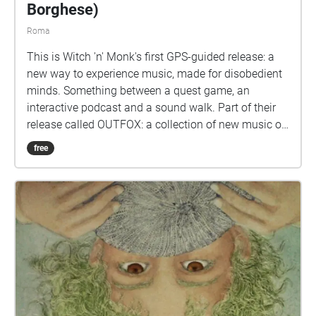
Sète, Parigi, Marsiglia), in Italia (Parco Caffarella a
Borghese)
Roma, Bologna, Ravenna, Giardino Comunale di
Roma
Tolfa, Poesia nell’Aria a Narni ecc.), a New York
(Central Park), in Nuova Zelanda e Groenlandia. Per
This is Witch 'n' Monk's first GPS-guided release: a
partecipare al progetto o richiedere l’installazione
new way to experience music, made for disobedient
nella propria città accanto ad alberi monumentali
minds. Something between a quest game, an
giovannaiorio96@gmail.com Sito Web:
interactive podcast and a sound walk. Part of their
https://thevoiceoftrees.weebly.com/
release called OUTFOX: a collection of new music on
the theme of radical creativity. To download
free
Pagamento click here:
www.witchnmonk.com/pagamento-gift