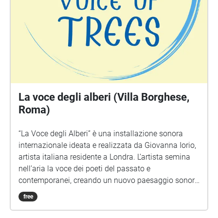
colorate”, i piccoli racconti della luce."
La voce degli alberi (Villa Borghese,
Roma)
“La Voce degli Alberi” è una installazione sonora
internazionale ideata e realizzata da Giovanna Iorio,
artista italiana residente a Londra. L’artista semina
nell’aria la voce dei poeti del passato e
contemporanei, creando un nuovo paesaggio sonoro
in cui la memoria e la letteratura si fondono alla
free
Natura. Le voci dei poeti, disseminate nel paesaggio
con un sistema di geo localizzazione, appaiono