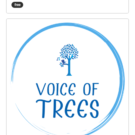
e realizzazione: Giovanna Iorio Progetto culturale
free
commissionato dal Comune di Tolfa (luglio 2020)
Quindici incantevoli storie invisibili vi aspettano nel
cuore verde di Tolfa. Quindici tappe nel Giardino
pubblico che si trasforma in un libro da sfogliare
immersi nella natura. Le storie invisibili si
nascondono tra i rami degli alberi, nei cespugli, sulle
panchine, dentro i nidi. Basta tendere l'orecchio e
andare a cercarle. "Le storie invisibili non le vede
nessuno. Se provi a scriverle spariscono dalla
pagina. Se provi a disegnarle diventano solo colore.
Certo, direte. Sono invisibili… Eppure le storie che
ascolterete esistono da qualche parte. Sono come
ragnatele che all’improvviso la luce rende visibili tra i
rami di un bosco. Trame leggere. Ogni storia deve
essere ascoltata con cura, altrimenti le storie
invisibili diventano farfalle e vanno sul primo fiore
che passa. Sul cappotto di uno sconosciuto. Tra le
trecce di una bambina che ride. LA VOCE DEGLI