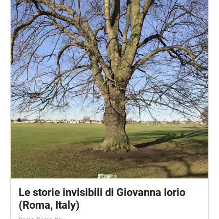
realizzazione di Giovanna Iorio Musiche di Lucio
Lazzaruolo Voce di Dario Albertini Lettura di "La voce
degli alberi Barbara Marchand" nella Via degli Alberi
Foto, individuazione dei punti di ascolto, testi
esplicativi di Francesca Lepori (e dal sito del Bosco
Caffarella) https://www.boscocaffarella.it/en/
Le storie invisibili di Giovanna Iorio
(Roma, Italy)