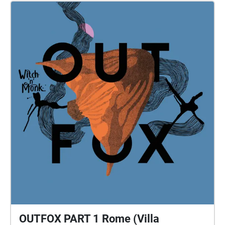
lungo un percorso segnalato su una mappa, e si
attivano grazie ad un QRCode camminando tra gli
alberi. In questo modo una semplice passeggiata in
un parco urbano o nel bosco si trasforma in
un’esperienza emozionante e intima. A Roma, per
l’installazione “La Voce degli alberi” l’artista ha scelto
gli alberi di Villa Borghese. Le poesie si accendono
negli splendidi viali alberati dove torna la voce dei
più importanti poeti italiani del Novecento
dall’Archivio sonoro Poetry Sound Library: Fortini,
Pasolini, Rosselli, Luzi, Ungaretti, Montale e tanti altri
da scoprire passeggiando.
https://poetrysoundlibrary.weebly.com/
L'installazione è permanente e cresce, proprio come
un albero, con l’aggiunta di nuove voci di poeti
italiani contemporanei e internazionali. “La voce
degli alberi” è presente anche nel Regno Unito (Hyde
Park, Epping Forest), in Irlanda, in Francia (Nizza,
OUTFOX PART 1 Rome (Villa