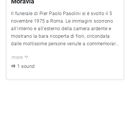
Moravia
Il funerale di Pier Paolo Pasolini si è svolto il 5
novembre 1975 a Roma. Le immagini scorrono
all'interno e all'esterno della camera ardente e
mostrano la bara ricoperta di fiori, circondata
dalle moltissime persone venute a commemorare
Pasolini. Si riconoscono molte personalità della
more
cultura giunte a rendere omaggio, amici del
grande intellettuale, tra cui Enzo Siciliano,
1 sound
Bernardo Bertolucci, Francesco Rosi e Alberto
Moravia, che legge l'orazione funebre.