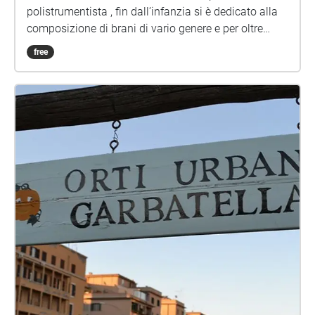
polistrumentista , fin dall’infanzia si è dedicato alla
composizione di brani di vario genere e per oltre
quarant’anni ha scritto musiche per le immagini. Dal
free
2017, mosso da una forte spinta interiore, ha deciso
di recuperare le composizioni di musica da camera
dedicate alle più diverse formazioni, scritte negli anni
precedenti e mai portate alla luce, facendo di questo
il principale obiettivo della propria attività creativa
presente e futura. FLACLAPIA’(2018). Trio per flauto,
clarinetto e pianoforte in tre movimenti. Flauto:
Chiara Cataldi. Clarinetto: Adriano Ricci.Pianoforte:
Arianna Granieri. SEASONS OF LIFE (2016). Brano
per pianoforte dedicato alle diverse fasi della vita.
Pianoforte: Arianna Granieri. SAFE HARBOUR (2012).
Trio per flauto, clarinetto e pianoforte in un unico
movimento. Flauto: Francesca Salandri. Clarinetto:
Cristina Gregorini. Pianoforte: Ivano Guagnelli.
SERALE (2019). Brano basato su una serie