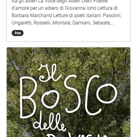
tra gli alberi La Voce degli Alberi Dieci Poesie
d'amore per un albero di Giovanna Iorio Lettura di
Barbara Marchand Letture di poeti italiani: Pasolini,
Ungaretti, Rosselli, Montale, Damiani, Sebaste,
Bordini, Costa Musica di Luccio Lazzaruolo
free
Immagini: Voice Portraits, spettrogrammi di voci di
Giovanna Iorio This work is licensed under a Creative
Commons Attribution 4.0 International License. It is
made uniquely for artistic use.