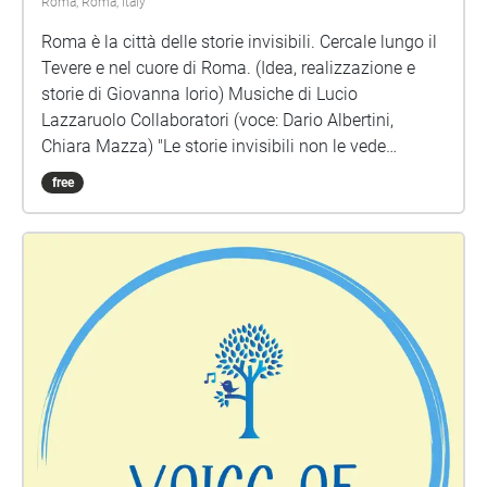
Roma, Roma, Italy
Roma è la città delle storie invisibili. Cercale lungo il
Tevere e nel cuore di Roma. (Idea, realizzazione e
storie di Giovanna Iorio) Musiche di Lucio
Lazzaruolo Collaboratori (voce: Dario Albertini,
Chiara Mazza) "Le storie invisibili non le vede
nessuno. Se provi a scriverle spariscono dalla
free
pagina. Se provi a disegnarle diventano solo colore.
Certo, direte. Sono invisibili… Eppure le storie che vi
racconterò ci sono, esistono, da qualche parte. Sono
come le ragnatele che all’improvviso la luce rende
visibili tra i rami di un bosco. E sono trame leggere.
Ogni parola deve essere scelta con cura, altrimenti le
storie invisibili volano via, diventano farfalle
variopinte e se ne vanno sul primo fiore che passa.
Sul cappotto di uno sconosciuto. Fra le trecce di una
bambina che ride… Tutti i giorni, ma non lo dite a
tutti, le storie invisibili si illuminano. Non c’è niente di
strano in questi piccoli miracoli. Sono “epifanie