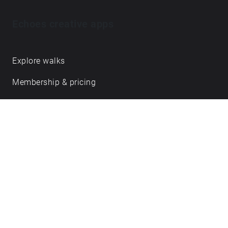
Echoes creative apps
Explore walks
Membership & pricing
Creator Log in/Sign up
Echoes labs
Case studies