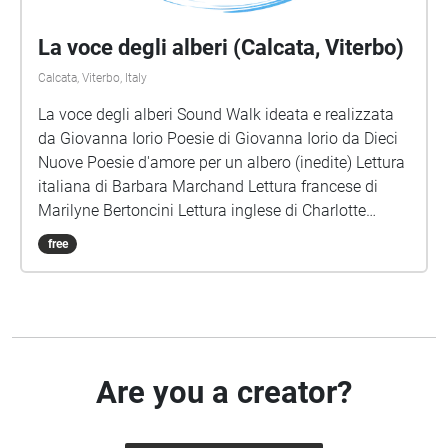
ALBERI Sedicesima tappa del percorso sonoro nei
pressi della panchina letteraria: "Dieci poesie
La voce degli alberi (Calcata, Viterbo)
d'amore per un albero". Immagine di copertina di
Calcata, Viterbo, Italy
Enrica Corona (Dallo story board inedito de "Le storie
invisibili" Orecchio Acerbo- Ars in Fabula 2017)
La voce degli alberi Sound Walk ideata e realizzata
Fotografie di Tomasa Pala
da Giovanna Iorio Poesie di Giovanna Iorio da Dieci
Nuove Poesie d'amore per un albero (inedite) Lettura
italiana di Barbara Marchand Lettura francese di
Marilyne Bertoncini Lettura inglese di Charlotte
Chadwick-Jones Musica e montaggio di Lucio
free
Lazzaruolo (Notturno Concertante) Immagini di
copertina: Voice Portraits di Giovanna Iorio
Are you a creator?