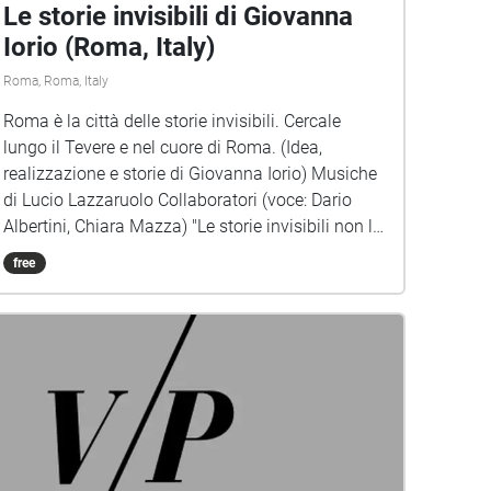
Le storie invisibili di Giovanna
Iorio (Roma, Italy)
Roma, Roma, Italy
Roma è la città delle storie invisibili. Cercale
lungo il Tevere e nel cuore di Roma. (Idea,
realizzazione e storie di Giovanna Iorio) Musiche
di Lucio Lazzaruolo Collaboratori (voce: Dario
Albertini, Chiara Mazza) "Le storie invisibili non le
vede nessuno. Se provi a scriverle spariscono
free
dalla pagina. Se provi a disegnarle diventano
solo colore. Certo, direte. Sono invisibili… Eppure
le storie che vi racconterò ci sono, esistono, da
qualche parte. Sono come le ragnatele che
all’improvviso la luce rende visibili tra i rami di un
bosco. E sono trame leggere. Ogni parola deve
essere scelta con cura, altrimenti le storie
invisibili volano via, diventano farfalle variopinte
e se ne vanno sul primo fiore che passa. Sul