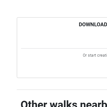
DOWNLOAD 
Or start crea
Other walks near