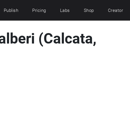
Publish
Pricing
Labs
Shop
Creator
alberi (Calcata,