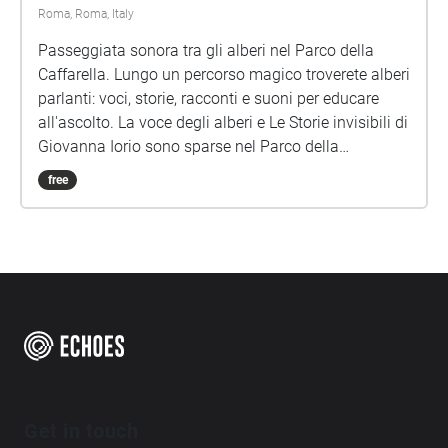
Roma, Roma, Italy
Passeggiata sonora tra gli alberi nel Parco della
Caffarella. Lungo un percorso magico troverete alberi
parlanti: voci, storie, racconti e suoni per educare
all'ascolto. La voce degli alberi e Le Storie invisibili di
Giovanna Iorio sono sparse nel Parco della
Caffarella, una passeggiata sonora per bambini di
free
ogni età. Per festeggiare il centenario della nascita
Gianni Rodari anche un omaggio al grande scrittore
1920-2020 Idea, testi, progetto sonoro e
realizzazione di Giovanna Iorio Musiche di Lucio
Lazzaruolo Voce di Dario Albertini Lettura di "La voce
degli alberi Barbara Marchand" nella Via degli Alberi
Foto, individuazione dei punti di ascolto, testi
esplicativi di Francesca Lepori (e dal sito del Bosco
Caffarella) https://www.boscocaffarella.it/en/
Get in touch