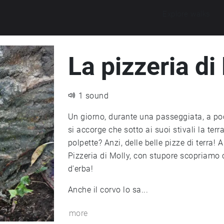
Explore walks
La pizzeria di
1 sound
Un giorno, durante una passeggiata, a po
si accorge che sotto ai suoi stivali la terra è morbida e bagnata. Perché non farne delle
polpette? Anzi, delle belle pizze di terra! 
Pizzeria di Molly, con stupore scopriamo ch
d'erba!
Anche il corvo lo sa...
more