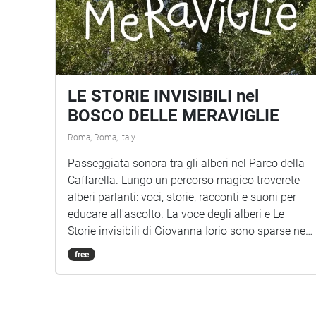
LE STORIE INVISIBILI nel
BOSCO DELLE MERAVIGLIE
Roma, Roma, Italy
Passeggiata sonora tra gli alberi nel Parco della
Caffarella. Lungo un percorso magico troverete
alberi parlanti: voci, storie, racconti e suoni per
educare all'ascolto. La voce degli alberi e Le
Storie invisibili di Giovanna Iorio sono sparse nel
Parco della Caffarella, una passeggiata sonora
free
per bambini di ogni età. Per festeggiare il
centenario della nascita Gianni Rodari anche un
omaggio al grande scrittore 1920-2020 Idea, testi,
progetto sonoro e realizzazione di Giovanna Iorio