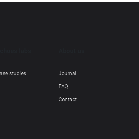
choes labs
About us
ase studies
Journal
FAQ
Contact