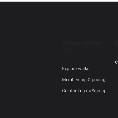
Echoes creative
E
apps
C
Explore walks
Membership & pricing
Creator Log in/Sign up