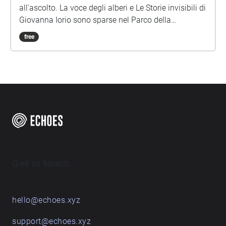
all'ascolto. La voce degli alberi e Le Storie invisibili di
Giovanna Iorio sono sparse nel Parco della
Caffarella, una passeggiata sonora per bambini di
free
ogni età. Per festeggiare il centenario della nascita
Gianni Rodari anche un omaggio al grande scrittore
1920-2020 Idea, testi, progetto sonoro e
realizzazione di Giovanna Iorio Musiche di Lucio
Lazzaruolo Voce di Dario Albertini Lettura di "La voce
degli alberi Barbara Marchand" nella Via degli Alberi
Foto, individuazione dei punti di ascolto, testi
esplicativi di Francesca Lepori (e dal sito del Bosco
Caffarella) https://www.boscocaffarella.it/en/
Get in touch
hello@echoes.xyz
support@echoes.xyz