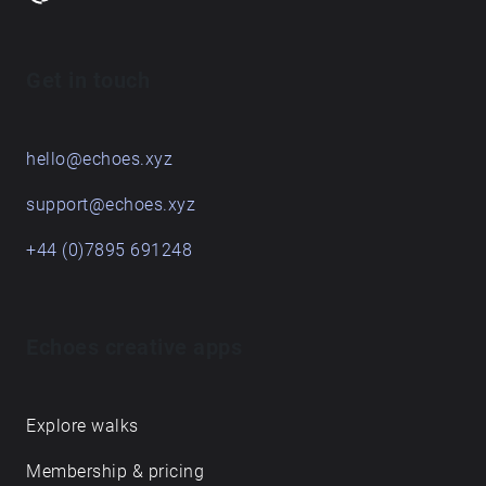
esplicativi di Francesca Lepori (e dal sito del Bosco
Caffarella) https://www.boscocaffarella.it/en/
Get in touch
hello@echoes.xyz
support@echoes.xyz
+44 (0)7895 691248
Echoes creative apps
Explore walks
Membership & pricing