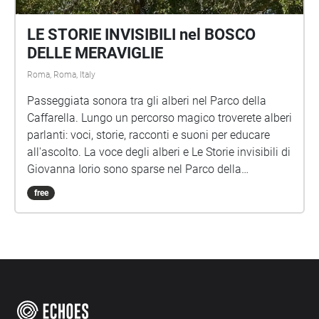
LE STORIE INVISIBILI nel BOSCO
DELLE MERAVIGLIE
Roma, Roma, Italy
Passeggiata sonora tra gli alberi nel Parco della
Caffarella. Lungo un percorso magico troverete alberi
parlanti: voci, storie, racconti e suoni per educare
all'ascolto. La voce degli alberi e Le Storie invisibili di
Giovanna Iorio sono sparse nel Parco della
Caffarella, una passeggiata sonora per bambini di
free
ogni età. Per festeggiare il centenario della nascita
Gianni Rodari anche un omaggio al grande scrittore
1920-2020 Idea, testi, progetto sonoro e
realizzazione di Giovanna Iorio Musiche di Lucio
Lazzaruolo Voce di Dario Albertini Lettura di "La voce
degli alberi Barbara Marchand" nella Via degli Alberi
Foto, individuazione dei punti di ascolto, testi