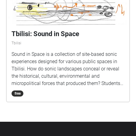
Tbilisi: Sound in Space
Tbilisi
Sound in Space is a collection of site-based sonic
experiences designed for various public spaces in
Tbilisi. ​​How do sonic landscapes conceal or reveal
the historical, cultural, environmental and
micropolitical forces that produced them? Students
from Northeastern University in Boston and the Free
free
University of Tbilisi worked together for a week to
develop immersive soundwalks for different spaces
in the city. Operating between abstraction and
narrative, ambience and description, the interactive
compositions annotate the perceived landscape
according to the movement of the listener. By