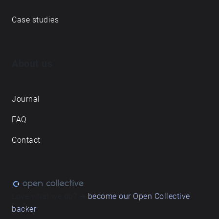
Case studies
About us
Journal
FAQ
Contact
Love what we do? ➔
become our Open Collective
backer