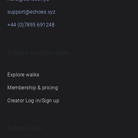
support@echoes.xyz
+44 (0)7895 691248
Echoes creative apps
Explore walks
Membership & pricing
Creator Log in/Sign up
Echoes labs