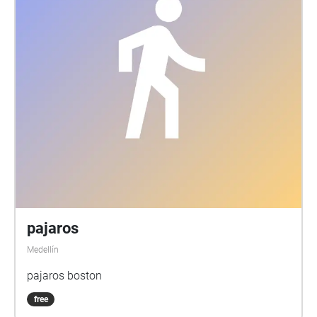
pajaros
Medellín
pajaros boston
free