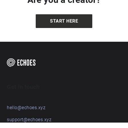
START HERE
Get in touch
hello@echoes.xyz
support@echoes.xyz