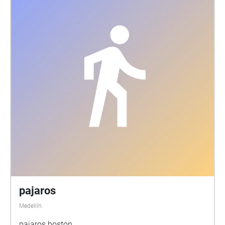
pajaros
Medellín
pajaros boston