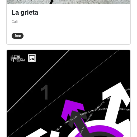
La grieta
Cali
free