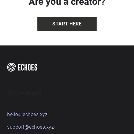
Are you a creator?
START HERE
Get in touch
hello@echoes.xyz
support@echoes.xyz