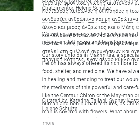
γεμάτης φροντίδα γνώσης αποτελούν μυ
Chatzimentor, Helene Schulze
Κένταυρος Χείρωνας ή οι Μαήδες ή ίσως
συνδυάζει ανθρώπινα και μη ανθρώπινα 
……………………………………………………………………………
άλογο και μισός άνθρωπος και ο Μάης είν
Wounding, grieving, mending, cleansing, h
και θάνατος αποτελούν τα δύο μισά του
relying-on, letting-go and transforming.
φανταστικούς μύθους μεταμορφώνουμε ι
ατελείωτη συλλογή αναμνήσεων και ονε
Our story unfolds in Makrinitsa, a specul
πραγματικότητες, έναν αέναο κύκλο άνο
Pelion has always offered its rich flora
food, shelter, and medicine. We have alw
in healing and mending to treat our wounds and 
the mediators of this powerful and care-f
like the Centaur Chiron or the May-man 
Curated by: Katerina Taliani, Sydney Kos
human and non-human features, as Chiron
Helene Schulze
man is covered with flowers. What about us? Living and dying are two halves of 
coin. Through speculative myth-making we 
more
a never-ending collection of memories and
eternal cycle of spring and winter.