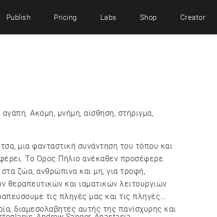
Publish
Pricing
Labs
Shop
Creator
 αγάπη. Ακόμη, μνήμη, αίσθηση, στήριγμα,
ίτσα, μια φανταστική συνάντηση του τόπου και
φέρει. Το Όρος Πήλιο ανέκαθεν προσέφερε
στα ζώα, ανθρώπινα και μη, για τροφή,
ων θεραπευτικών και ιαματικών λειτουργιών
ραπεύσουμε τις πληγές μας και τις πληγές
toglanis, Andrew Sanger, Anastasia