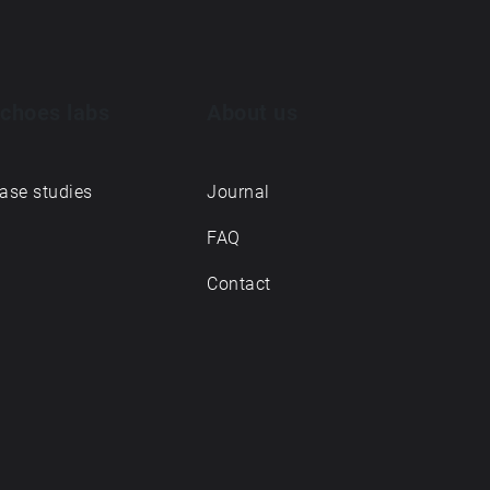
choes labs
About us
ase studies
Journal
FAQ
Contact