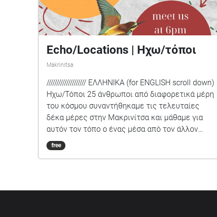
Echo/Locations | Ηχω/τόποι
Makrinitsa
//////////////////// ΕΛΛΗΝΙΚΑ (for ENGLISH scroll down)
Hχω/Τόποι 25 άνθρωποι από διαφορετικά μέρη
του κόσμου συναντήθηκαμε τις τελευταίες
δέκα μέρες στην Μακρινίτσα και μάθαμε για
αυτόν τον τόπο ο ένας μέσα από τον άλλον
(υφαίνοντας σχέσεις, φιλίες και
free
ανταλλάσσοντας γνώσεις). Ο χρόνος που
μοιραστήκαμε, κορυφώθηκε στη δημιουργία
ηχοπεριπάτων που αποτυπώνουν τις εμπειρίες
μας σε αυτόν τον τόπο. Η αφήγηση ιστοριών
καταδικασμένων στη λήθη, μας δίνει ελπίδα
έναντι στον φόβο των καμμένων δασών και