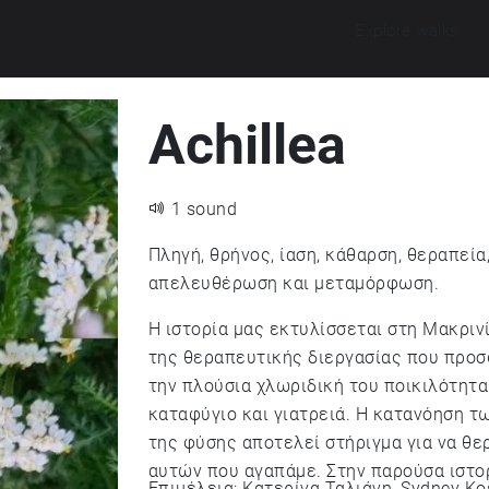
Explore walks
Achillea
1 sound
Πληγή, θρήνος, ίαση, κάθαρση, θεραπεία,
απελευθέρωση και μεταμόρφωση.
Η ιστορία μας εκτυλίσσεται στη Μακριν
της θεραπευτικής διεργασίας που προσ
την πλούσια χλωριδική του ποικιλότητα 
καταφύγιο και γιατρειά. Η κατανόηση τ
της φύσης αποτελεί στήριγμα για να θε
αυτών που αγαπάμε. Στην παρούσα ιστορία, διαμεσολαβητές αυτής της πανίσχυρης και
Επιμέλεια: Κατερίνα Ταλιάνη, Sydney Kos