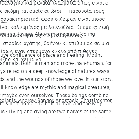
θολογικά και μαγικά πλάσματα, όπως είναι ο
 ακόμη και εμείς οι ίδιοι. Η παρουσία τους
χαρακτηριστικά, αφού ο Χείρων είναι μισός
……………
αι καλυμμένος με λουλούδια. Κι εμείς; Ζωή
ealing, loving. Also remembering, feeling,
 ίδιου νομίσματος. Δημιουργώντας
στορίες αγάπης, θρήνου κι επιθυμίας σε μια
ίρων, έναν ατέρμονο κύκλο από πιθανές
ative confluence of place and healing. Mount
ιξης και χειμώνα.
 to animals, both human and more-than-human, for
ays relied on a deep knowledge of nature’s ways
the wounds of those we love. In our story,
ull knowledge are mythic and magical creatures,
or maybe even ourselves. These beings combine
toglanis, Andrew Sanger, Anastasia Chatzimentor,
 is half-horse and half-human and the May-
the same
transform stories of love, grief and desire into
 dreams, a loop of multiple possibilities, an