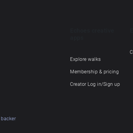
Echoes creative
E
apps
C
Explore walks
Membership & pricing
Creator Log in/Sign up
 backer