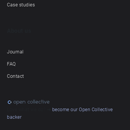
სივრცეში. მიღებული ბგერითი ბილიკები
Case studies
ნაკლებად წარმოადგენს ადგილების ახსნას,
არამედ დუეტს - სადაც ყოველდღიური რითმები
ჩაწერილ ხმოვან პეიზაჟებთან თანაარსებობენ.
About us
Journal
FAQ
Contact
Love what we do? ➔
become our Open Collective
backer