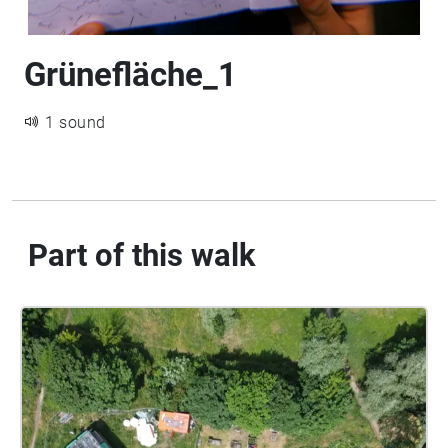
Grünefläche_1
1 sound
Part of this walk