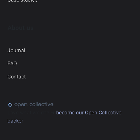
ნაკლებად წარმოადგენს ადგილების ახსნას,
არამედ დუეტს - სადაც ყოველდღიური რითმები
ჩაწერილ ხმოვან პეიზაჟებთან თანაარსებობენ.
About us
Journal
FAQ
Contact
Love what we do? ➔
become our Open Collective
backer