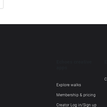
Echoes creative
E
apps
C
Explore walks
Membership & pricing
Creator Log in/Sign up