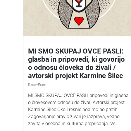
MI SMO SKUPAJ OVCE PASLI:
glasba in pripovedi, ki govorijo
o odnosu človeka do živali /
avtorski projekt Karmine Šilec
Rače–Fram
MI SMO SKUPAJ OVCE PASLI pripovedi in glasba
o človekovem odnosu do živali Avtorski projekt
Karmine Šilec Okoli resnic hodimo po prstih.
Zagovarjanje pravic živali je razprava, vedno
zavita v osebna in kulturna prepričanja. Vsi,
mesojedci, vegetarijanci in vegani, smo lahko