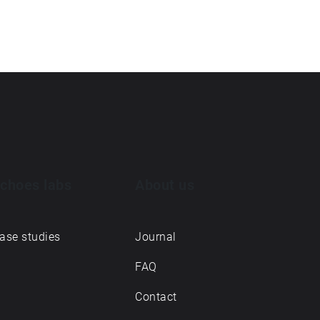
choes labs
About us
ase studies
Journal
FAQ
Contact