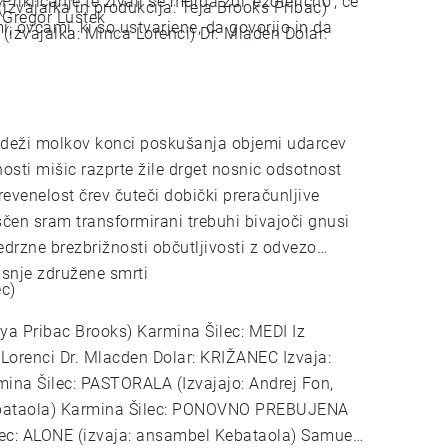
e
izvajalka in produkcija: Teja Brooks Pribac)
, Gregor Luštek
, ovcami, ki so ustvarjene, da govorijo in da
 (izvajalka: Minca Lorenci) Dr. Mladen Dolar:
st črev čuteči dobički preračunljive
ščen sram transformirani trebuhi bivajoči gnusi
drzne brezbrižnosti občutljivosti z odvezo
 usnje združene smrti
 Šilec)
eya Pribac Brooks) Karmina Šilec: MEDI Iz
 Lorenci Dr. Mlacden Dolar: KRIŽANEC Izvaja:
ina Šilec: PASTORALA (Izvajajo: Andrej Fon,
OVNO PREBUJENA
lec: ALONE (izvaja: ansambel Kebataola) Samuel