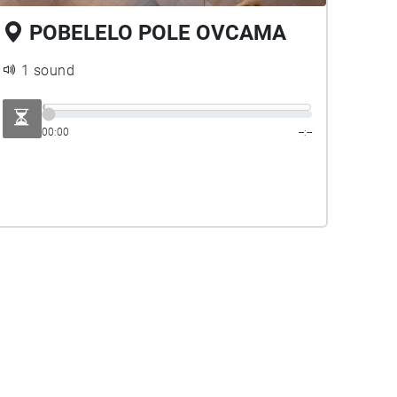
POBELELO POLE OVCAMA
1 sound
00:00
--:--