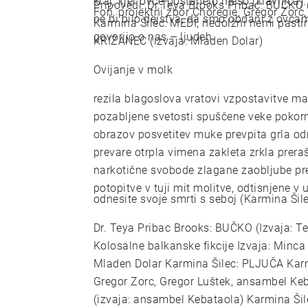
kraj, kjer ovce postanejo meso (klavnica). Priklicanje te živali se morda zdi 'ezoterično', č
Pripovedi: Dr.Teya Brooks Pribac: BUČKO (
Fon, projektni zbor Choregie, Gregor Zorc
ne bi bilo dejstva, da smo obdani z ovcami
Karmina Šilec: MEDI, nedolžni nemi pastir
govorijo o nas – ljudeh.
KRIŽANEC (izvaja: Mladen Dolar)
Ovijanje v molk
rezila blagoslova vratovi vzpostavitve madeži molkov konci poskušanja objemi udarcev
pozabljene svetosti spuščene veke pokornosti mišic razprte žile drget nosnic odsotnost
obrazov posvetitev muke prevpita grla odrevenelo
prevare otrpla vimena zakleta zrkla prera
narkotične svobode zlagane zaobljube pre
potopitve v tuji mit molitve, odtisnjene v
odnesite svoje smrti s seboj (Karmina
Dr. Teya Pribac Brooks: BUČKO (Izvaja: T
Kolosalne balkanske fikcije Izvaja: Minca
Mladen Dolar Karmina Šilec: PLJUČA Karm
Gregor Zorc, Gregor Luštek, ansambel Kebataola) Karmina Šilec: PON
(izvaja: ansambel Kebataola) Karmina Ši