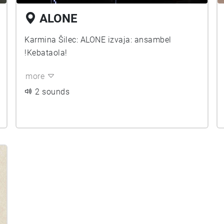
ALONE
Karmina Šilec: ALONE izvaja: ansambel
!Kebataola!
more
2 sounds