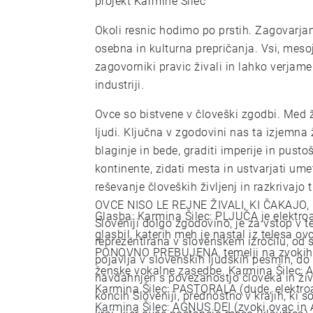
projekt Karmine Šilec
Okoli resnic hodimo po prstih. Zagovarjanj
osebna in kulturna prepričanja. Vsi, meso
zagovorniki pravic živali in lahko verjame
industriji.
Ovce so bistvene v človeški zgodbi. Med ž
ljudi. Ključna v zgodovini nas ta izjemna
blaginje in bede, graditi imperije in pustoš
kontinente, zidati mesta in ustvarjati ume
reševanje človeških življenj in razkrivajo 
OVCE NISO LE REJNE ŽIVALI, KI ČAKAJO,
Glasba: Karmina Šilec: PLJUČA je elektroakustična kompozicija, ki je ustvarjena iz zvokov
Sloveniji dolgo zgodovino, je za vstop v t
glasbil, katerih meh je nastal iz telesa ovce (gajde
reprezentirana v slovenskem izročilu, od sv
PONOVNO PREBUJENA, temelji na zvokih go
pojavlja v slovenskih ljudskih pesmih, do velik
ženske vokalne zasedbe. Karmina Šilec: ALONE (elektroakustična glasba in vokal)
navdahnjen s povezanostjo človeka in živa
Karmina Šilec: PASTORALA (dude, elektroa
koncih Sloveniji, prednostno v krajih, ki so
Karmina Šilec: AGNUS DEI (zvoki ovac in 