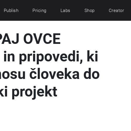
Publish
Pricing
Labs
Shop
Creator
PAJ OVCE
in pripovedi, ki
nosu človeka do
ki projekt