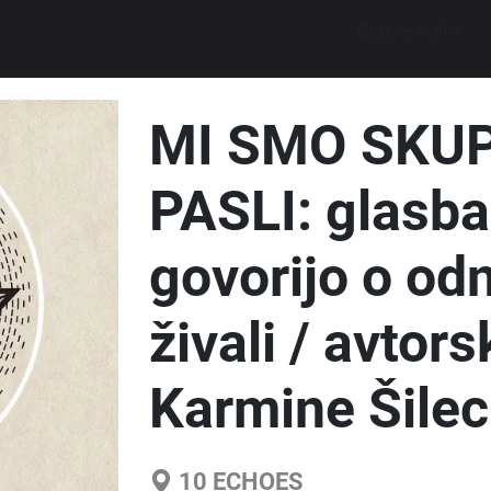
Explore walks
MI SMO SKU
PASLI: glasba 
govorijo o od
živali / avtors
Karmine Šilec
10
ECHOES