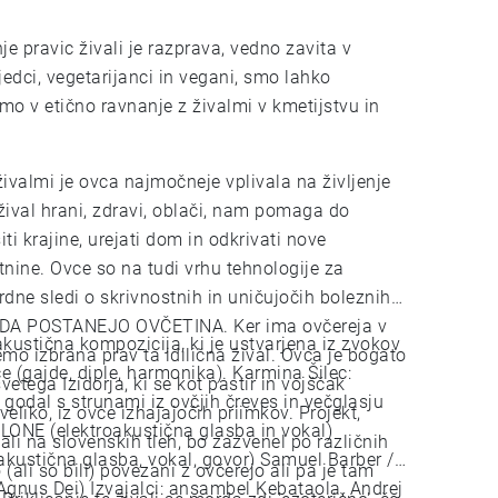
e pravic živali je razprava, vedno zavita v
jedci, vegetarijanci in vegani, smo lahko
mo v etično ravnanje z živalmi v kmetijstvu in
ivalmi je ovca najmočneje vplivala na življenje
 žival hrani, zdravi, oblači, nam pomaga do
iti krajine, urejati dom in odkrivati nove
tnine. Ovce so na tudi vrhu tehnologije za
trdne sledi o skrivnostnih in uničujočih boleznih.
 DA POSTANEJO OVČETINA. Ker ima ovčereja v
emo izbrana prav ta idilična žival. Ovca je bogato
, diple, harmonika). Karmina Šilec:
etega Izidorja, ki se kot pastir in vojščak
dal s strunami iz ovčjih čreves in večglasju
o, iz ovce izhajajočih priimkov. Projekt,
li na slovenskih tleh, bo zazvenel po različnih
kustična glasba, vokal, govor) Samuel Barber /
 (ali so bili) povezani z ovčerejo ali pa je tam
Agnus Dei) Izvajalci: ansambel Kebataola, Andrej