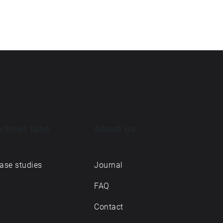
choes labs
About us
ase studies
Journal
FAQ
Contact