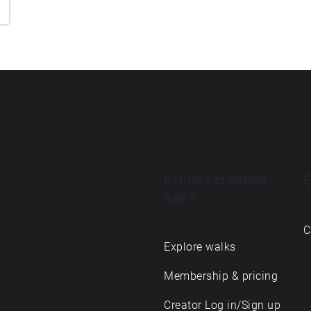
Echoes creative
E
apps
C
Explore walks
Membership & pricing
Creator Log in/Sign up