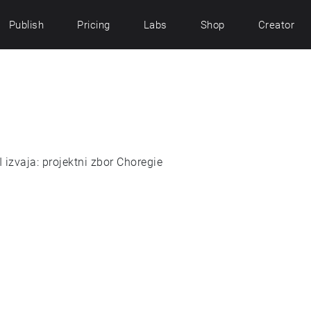
Publish
Pricing
Labs
Shop
Creator
izvaja: projektni zbor Choregie