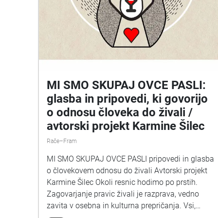
MI SMO SKUPAJ OVCE PASLI:
glasba in pripovedi, ki govorijo
o odnosu človeka do živali /
avtorski projekt Karmine Šilec
Rače–Fram
MI SMO SKUPAJ OVCE PASLI pripovedi in glasba
o človekovem odnosu do živali Avtorski projekt
Karmine Šilec Okoli resnic hodimo po prstih.
Zagovarjanje pravic živali je razprava, vedno
zavita v osebna in kulturna prepričanja. Vsi,
mesojedci, vegetarijanci in vegani, smo lahko