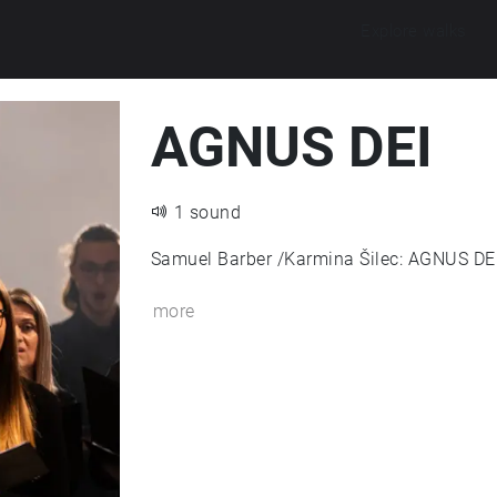
Explore walks
AGNUS DEI
1 sound
Samuel Barber /Karmina Šilec: AGNUS DEI 
more