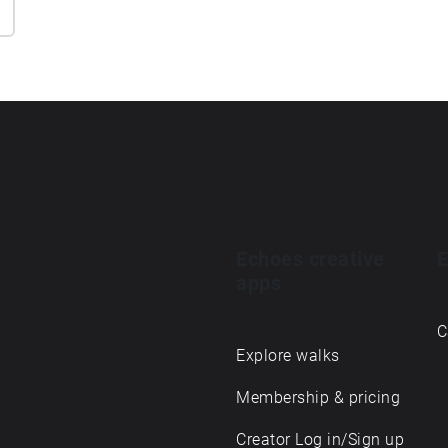
Echoes creative
E
apps
C
Explore walks
Membership & pricing
Creator Log in/Sign up