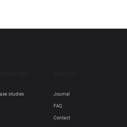
choes labs
About us
ase studies
Journal
FAQ
Contact