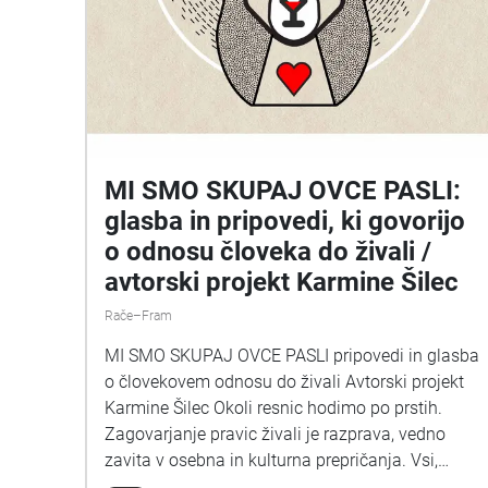
MI SMO SKUPAJ OVCE PASLI:
glasba in pripovedi, ki govorijo
o odnosu človeka do živali /
avtorski projekt Karmine Šilec
Rače–Fram
MI SMO SKUPAJ OVCE PASLI pripovedi in glasba
o človekovem odnosu do živali Avtorski projekt
Karmine Šilec Okoli resnic hodimo po prstih.
Zagovarjanje pravic živali je razprava, vedno
zavita v osebna in kulturna prepričanja. Vsi,
mesojedci, vegetarijanci in vegani, smo lahko