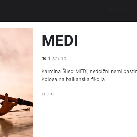
Explore walks
MEDI
1 sound
Karmina Šilec: MEDI, nedolžni nemi pastir Izvajalka: Minca Lorenci pripoved iz knjig
Kolosalna balkanska fikcija
more