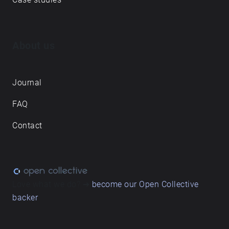
ნაკლებად წარმოადგენს ადგილების ახსნას,
არამედ დუეტს - სადაც ყოველდღიური რითმები
ჩაწერილ ხმოვან პეიზაჟებთან თანაარსებობენ.
About us
Journal
FAQ
Contact
Love what we do? ➔
become our Open Collective
backer