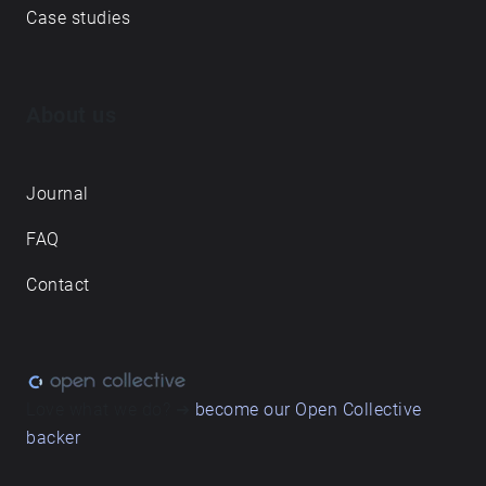
სივრცეში. მიღებული ბგერითი ბილიკები
Case studies
ნაკლებად წარმოადგენს ადგილების ახსნას,
არამედ დუეტს - სადაც ყოველდღიური რითმები
ჩაწერილ ხმოვან პეიზაჟებთან თანაარსებობენ.
About us
Journal
FAQ
Contact
Love what we do? ➔
become our Open Collective
backer