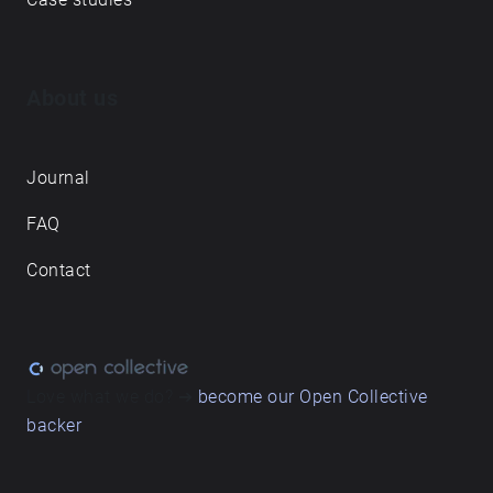
ნაკლებად წარმოადგენს ადგილების ახსნას,
არამედ დუეტს - სადაც ყოველდღიური რითმები
ჩაწერილ ხმოვან პეიზაჟებთან თანაარსებობენ.
About us
Journal
FAQ
Contact
Love what we do? ➔
become our Open Collective
backer