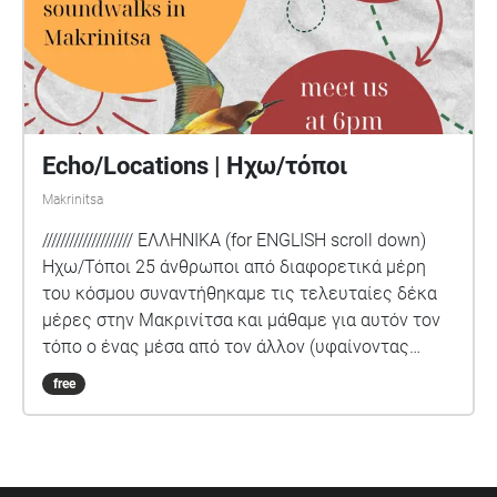
Echo/Locations | Ηχω/τόποι
Makrinitsa
//////////////////// ΕΛΛΗΝΙΚΑ (for ENGLISH scroll down)
Hχω/Τόποι 25 άνθρωποι από διαφορετικά μέρη
του κόσμου συναντήθηκαμε τις τελευταίες δέκα
μέρες στην Μακρινίτσα και μάθαμε για αυτόν τον
τόπο ο ένας μέσα από τον άλλον (υφαίνοντας
σχέσεις, φιλίες και ανταλλάσσοντας γνώσεις). Ο
free
χρόνος που μοιραστήκαμε, κορυφώθηκε στη
δημιουργία ηχοπεριπάτων που αποτυπώνουν τις
εμπειρίες μας σε αυτόν τον τόπο. Η αφήγηση
ιστοριών καταδικασμένων στη λήθη, μας δίνει